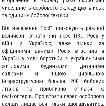
вторгнення в Україну різко скоротило
чисельність особового складу цих військ
та одиниць бойової техніки.
Від населення Росії приховують реальні
величезні втрати які несе ПКС Росії у
війні з Україною, адже тільки за
офіційними даними Росія втратила в
Україні у ході боротьби з українськими
житловими будинками, дитячими
садками й іншою цивільною
інфраструктурою більше 200 бойових
літаків та приблизно стільки ж
гелікоптерів. Про втрати серед особового
складу лишається тільки здогадуватись,