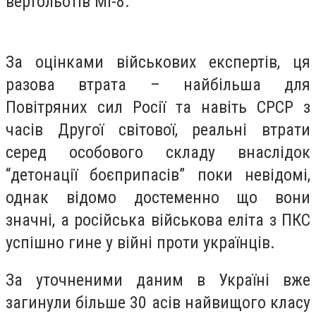
вертольотів Мі-8.
За оцінками військових експертів, ця
разова втрата – найбільша для
Повітряних сил Росії та навіть СРСР з
часів Другої світової, реальні втрати
серед особового складу внаслідок
“детонації боєприпасів” поки невідомі,
однак відомо достеменно що вони
значні, а російська військова еліта з ПКС
успішно гине у війні проти українців.
За уточненими даним в Україні вже
загинули більше 30 асів найвищого класу