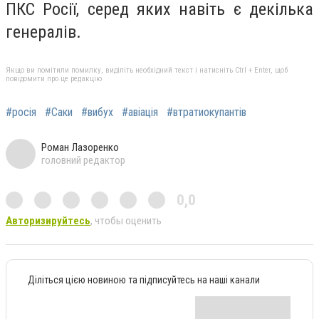
ПКС Росії, серед яких навіть є декілька
генералів.
Якщо ви помітили помилку, виділіть необхідний текст і натисніть Ctrl + Enter, щоб
повідомити про це редакцію
#росія
#Саки
#вибух
#авіація
#втратиокупантів
Роман Лазоренко
головний редактор
0,0
Авторизируйтесь
, чтобы оценить
Діліться цією новиною та підписуйтесь на наші канали