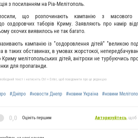
ція з посиланням на Ріа-Мелітополь.
лосили, що розпочинають кампанію з масового в
 до оздоровчих таборів Криму. Заявляють про намір ві
ьому охочих виявилось не так багато.
називають кампанію із "оздоровлення дітей" "великою под
ча в таких обставинах, в умовах жорстокої, непередбачуван
 Криму мелітопольських дітей, анітрохи не турбуючись про
инки для пропаганди.
бхідний текст і натисніть Ctrl + Enter, щоб повідомити про це редакцію
про
#Дніпро
#новости Днепр
#новини Україна
#новини Мелітоп
0,0
Оцініть першим
Авторизуйтесь
, щоб
исуйтесь на наші канали