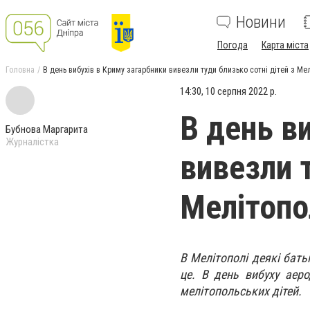
Новини
Погода
Карта міста
Головна
В день вибухів в Криму загарбники вивезли туди близько сотні дітей з Ме
14:30, 10 серпня 2022 р.
В день в
Бубнова Маргарита
Журналістка
вивезли т
Мелітопо
В Мелітополі деякі бать
це. В день вибуху аеро
мелітопольських дітей.