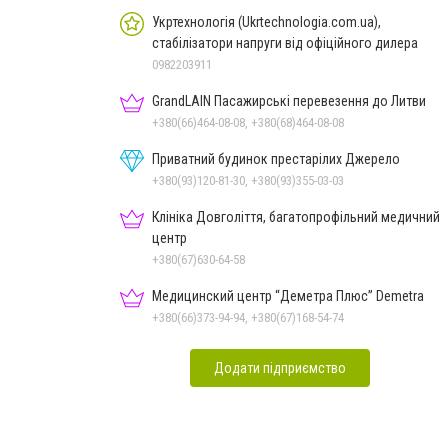
Укртехнологія (Ukrtechnologia.com.ua),
стабілізатори напруги від офіційного дилера
0982203911
GrandLAIN Пасажирські перевезення до Литви
+380(66)464-08-08, +380(68)464-08-08
Приватний будинок престарілих Джерело
+380(93)120-81-30, +380(93)355-03-03
Клініка Довголіття, багатопрофільний медичний
центр
+380(67)630-64-58
Медицинский центр “Деметра Плюс” Demetra
+380(66)373-94-94, +380(67)168-54-74
Додати підприємство