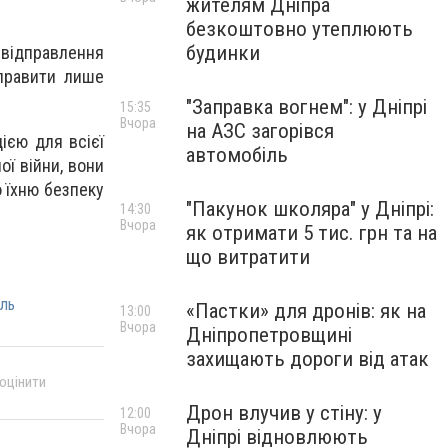
жителям Дніпра
безкоштовно утеплюють
будинки
ідправлення
дправити лише
"Заправка вогнем": у Дніпрі
15:35
Вчора
на АЗС загорівся
ією для всієї
автомобіль
ої війни, вони
 їхню безпеку
"Пакунок школяра" у Дніпрі:
14:30
Вчора
як отримати 5 тис. грн та на
що витратити
оль
«Пастки» для дронів: як на
13:00
Вчора
Дніпропетровщині
захищають дороги від атак
 оцінити
Дрон влучив у стіну: у
12:00
Вчора
Дніпрі відновлюють