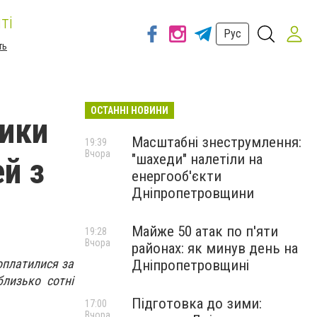
ті
Рус
ть
ОСТАННІ НОВИНИ
ники
Масштабні знеструмлення:
19:39
Вчора
"шахеди" налетіли на
ей з
енергооб'єкти
Дніпропетровщини
Майже 50 атак по п'яти
19:28
Вчора
районах: як минув день на
оплатилися за
Дніпропетровщині
близько сотні
Підготовка до зими:
17:00
Вчора