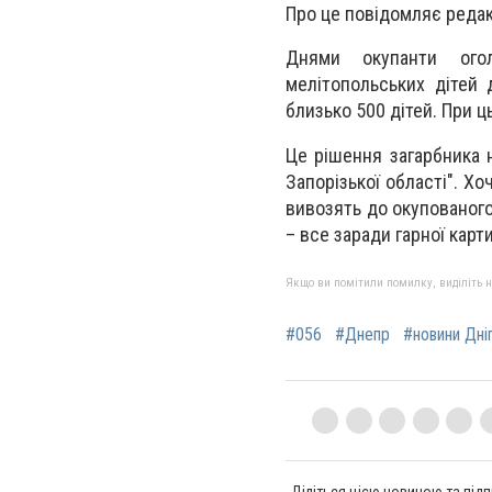
Про це повідомляє редак
Днями окупанти ого
мелітопольських дітей
близько 500 дітей. При ц
Це рішення загарбника 
Запорізької області". Хо
вивозять до окупованого
– все заради гарної карт
Якщо ви помітили помилку, виділіть нео
#056
#Днепр
#новини Дні
Діліться цією новиною та підп