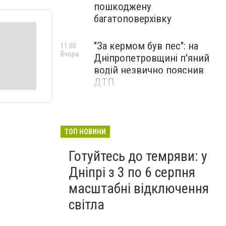
пошкоджену
багатоповерхівку
"За кермом був пес": на
11:00
Вчора
Дніпропетровщині п'яний
водій незвично пояснив
ДТП
ТОП НОВИНИ
Готуйтесь до темряви: у
Дніпрі з 3 по 6 серпня
масштабні відключення
світла