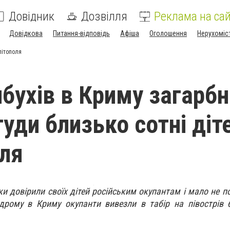
Довідник
Дозвілля
Реклама на сай
Довідкова
Питання-відповідь
Афіша
Оголошення
Нерухоміс
літополя
ибухів в Криму загарб
уди близько сотні діт
ля
ки довірили своїх дітей російським окупантам і мало не п
дрому в Криму окупанти вивезли в табір на півострів 