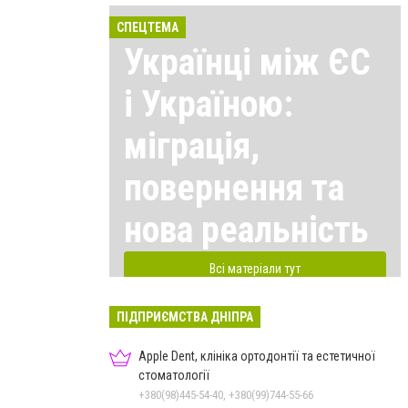
СПЕЦТЕМА
Українці між ЄС
і Україною:
міграція,
повернення та
нова реальність
Всі матеріали тут
ПІДПРИЄМСТВА ДНІПРА
Apple Dent, клініка ортодонтії та естетичної
стоматології
+380(98)445-54-40, +380(99)744-55-66