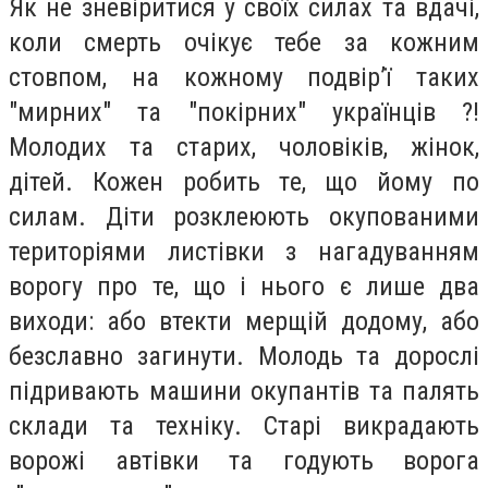
Як не зневіритися у своїх силах та вдачі,
коли смерть очікує тебе за кожним
стовпом, на кожному подвір’ї таких
"мирних" та "покірних" українців ?!
Молодих та старих, чоловіків, жінок,
дітей. Кожен робить те, що йому по
силам. Діти розклеюють окупованими
територіями листівки з нагадуванням
ворогу про те, що і нього є лише два
виходи: або втекти мерщій додому, або
безславно загинути. Молодь та дорослі
підривають машини окупантів та палять
склади та техніку. Старі викрадають
ворожі автівки та годують ворога