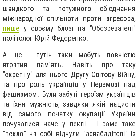
швидкого та потужного об’єднання
міжнародної спільноти проти агресора,
пише
у своєму блозі на "Обозревателі"
політолог Юрій Федоренко.
А ще - путін таки мабуть повністю
втратив пам’ять. Навіть про таку
"скрепну" для нього Другу Світову Війну,
та про роль українців у Перемозі над
фашизмом. Були забуті героїзм українців
та їхня мужність, завдяки якій нацисти
від самого початку окупації України
почувалися наче у пеклі. І саме таке
"пекло" на собі відчули "асвабадітєлі" із