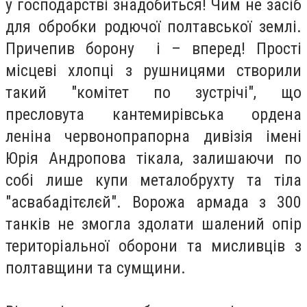
у господарстві знадобиться! Чим не засіб
для обробки родючої полтавської землі.
Причепив борону і – вперед! Прості
місцеві хлопці з рушницями створили
такий "комітет по зустрічі", що
пресловута кантемирівська ордена
леніна червонопрапорна дивізія імені
Юрія Андропова тікала, залишаючи по
собі лише купи металобрухту та тіла
"асвабадітєлєй". Ворожа армада з 300
танків не змогла здолати шалений опір
територіальної оборони та мисливців з
полтавщини та сумщини.