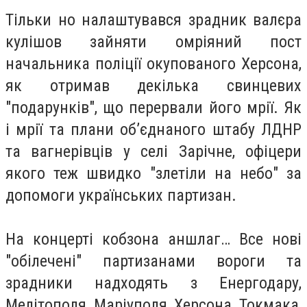
Тільки но налаштувався зрадник валєра
кулішов зайняти омріяний пост
начальника поліції окупованого Херсона,
як отримав декілька свинцевих
"подарунків", що перервали його мрії. Як
і мрії та плани об’єднаного штабу ЛДНР
та вагнерівців у селі Зарічне, офіцери
якого теж швидко "злетіли на небо" за
допомоги українських партизан.
На концерті кобзона аншлаг… Все нові
"обілечені" партизанами вороги та
зрадники надходять з Енергодару,
Мелітополя, Маріуполя, Херсона, Токмака,