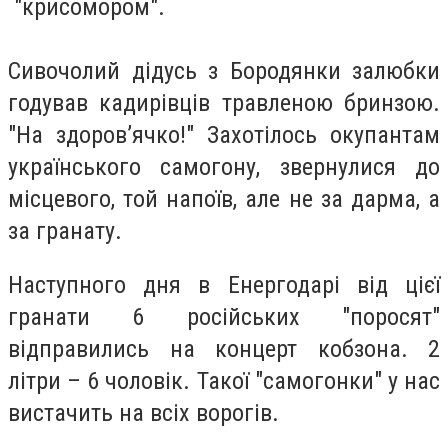
"крисомором".
Сивочолий дідусь з Бородянки залюбки
годував кадирівців травленою бринзою.
"На здоров’ячко!" Захотілось окупантам
українського самогону, звернулися до
місцевого, той напоїв, але не за дарма, а
за гранату.
Наступного дня в Енергодарі від цієї
гранати 6 російських "поросят"
відправились на концерт кобзона. 2
літри – 6 чоловік. Такої "самогонки" у нас
вистачить на всіх ворогів.