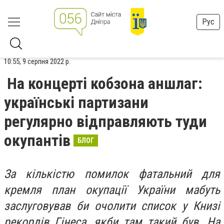
Рус
10:55, 9 серпня 2022 р.
На концерті кобзона аншлаг:
українські партизани
регулярно відправляють туди
окупантів
БЛОГ
За кількістю помилок фатальний для
кремля план окупації України мабуть
заслуговував би очолити список у Книзі
рекордів Гінеса, якби там такий був. На