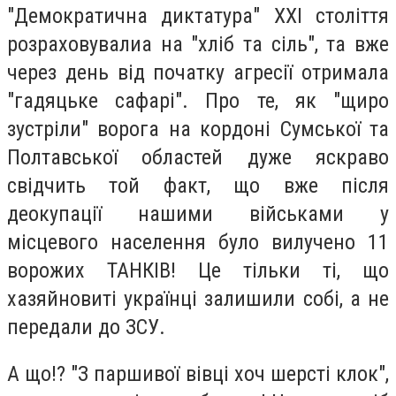
"Демократична диктатура" ХХІ століття
розраховувалиа на "хліб та сіль", та вже
через день від початку агресії отримала
"гадяцьке сафарі". Про те, як "щиро
зустріли" ворога на кордоні Сумської та
Полтавської областей дуже яскраво
свідчить той факт, що вже після
деокупації нашими військами у
місцевого населення було вилучено 11
ворожих ТАНКІВ! Це тільки ті, що
хазяйновиті українці залишили собі, а не
передали до ЗСУ.
А що!? "З паршивої вівці хоч шерсті клок",