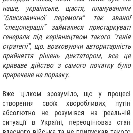
наше, українське, щастя, плануванням
"блискавичної перемоги" так званої
"спецоперації" займалися пристаркуваті
генерали під керівництвом такого "генія
стратегії", що, враховуючи авторитарність
прийняття рішень диктатором, все це
криваве дійство з самого початку було
приречене на поразку.
Вже цілком зрозуміло, що у процесі
створення своїх хворобливих, путін
абсолютно не розумівся на реальній
ситуації в Україні, переоцінював стан
власного війська та не припускав такого