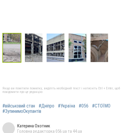
Якщо ви помітили помилку, виділіть необхідний текст і натисніть Ctrl + Enter, щоб
повідомити про це редакцію
#військовий стан
#Дніпро
#Україна
#056
#СТОЇМО
#ЗупинимоОкупантів
Катерина Охотник
Головна редакторка 056.ua та 44.ua