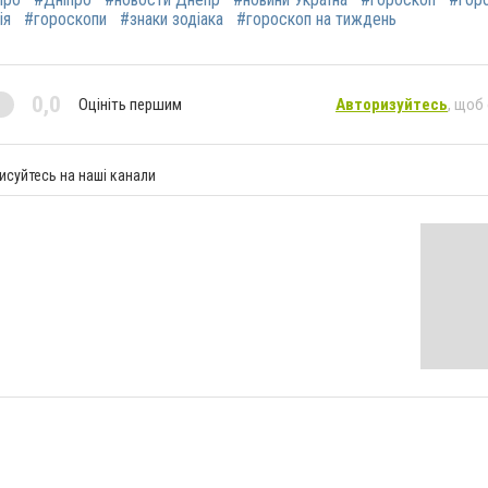
ія
#гороскопи
#знаки зодіака
#гороскоп на тиждень
0,0
Оцініть першим
Авторизуйтесь
, щоб
исуйтесь на наші канали