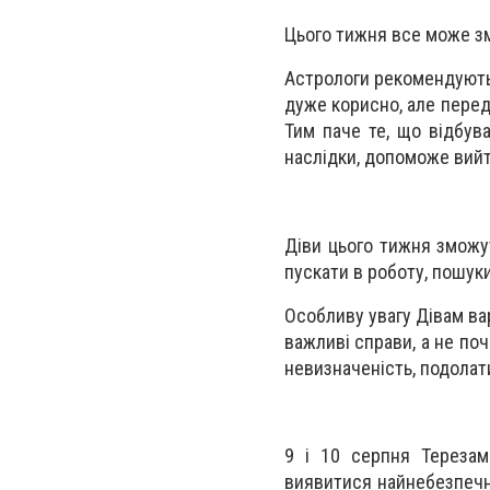
Цього тижня все може зм
Астрологи рекомендують 
дуже корисно, але перед
Тим паче те, що відбув
наслідки, допоможе вийти
Діви цього тижня зможу
пускати в роботу, пошук
Особливу увагу Дівам ва
важливі справи, а не по
невизначеність, подолат
9 і 10 серпня Терезам
виявитися найнебезпечн