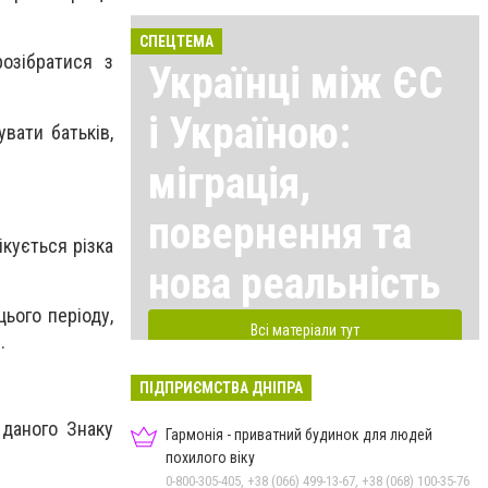
СПЕЦТЕМА
озібратися з
Українці між ЄС
і Україною:
вати батьків,
міграція,
повернення та
ікується різка
нова реальність
ього періоду,
Всі матеріали тут
.
ПІДПРИЄМСТВА ДНІПРА
 даного Знаку
Гармонія - приватний будинок для людей
похилого віку
0-800-305-405, +38 (066) 499-13-67, +38 (068) 100-35-76