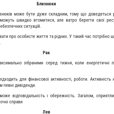
Близнюки
знюків може бути дуже складним, тому що доведеться р
 можуть швидко втомитися, але ватро берегти свої рес
небезпечних ситуацій.
вати про особисте життя та рідних. У такий час потрібно 
.
Рак
аксимально зібраними серед тижня, коли енергетичні п
підходить для фінансової активності, роботи. Активність
м певні дивіденди.
може відповідальність і обережність. Загалом, сприятл
очні справи
Лев