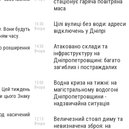
стаціонує гаряча повітряна
маса
Цілі вулиці без води: адреси
16:30
у. Вони будуть
Вчора
відключень у Дніпрі
ням часу.
Атаковано склади та
14:30
ою розширення
Вчора
інфраструктуру на
Дніпропетровщині: багато
загиблих і постраждалих
Водна криза на тижні: на
13:00
Вчора
магістральному водогоні
. Цей тиждень
Дніпропетровщини -
и цього Знаку
надзвичайна ситуація
од насичений
Величезний стовп диму та
12:13
Вчора
невизначена зброя: на