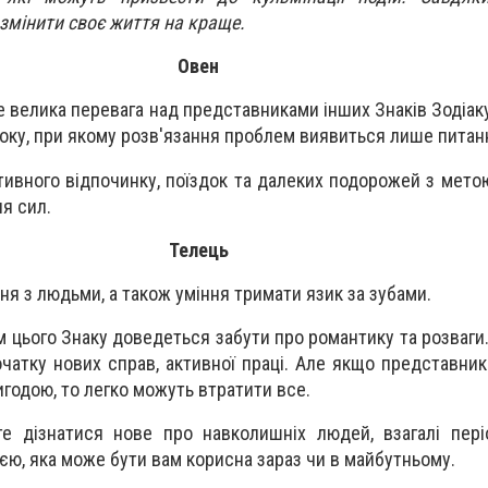
змінити своє життя на краще.
Овен
е велика перевага над представниками інших Знаків Зодіак
току, при якому розв'язання проблем виявиться лише питан
тивного відпочинку, поїздок та далеких подорожей з мет
я сил.
Телець
ня з людьми, а також уміння тримати язик за зубами.
 цього Знаку доведеться забути про романтику та розваги
чатку нових справ, активної праці. Але якщо представник
игодою, то легко можуть втратити все.
е дізнатися нове про навколишніх людей, взагалі пері
єю, яка може бути вам корисна зараз чи в майбутньому.