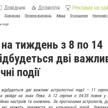
Довідник
Дозвілля
Реклама на сай
Довідкова
Питання-відповідь
Афіша
Оголошення
Нерухоміс
і події
 на тиждень з 8 по 14
відбудеться дві важли
чні події
відбудеться дві важливі астрологічні події – 11 серп
а увійде на знак Лева. А 12 серпня о 04:35 повня у В
йних настроїв та оновлень. За прогнозами астрологів, д
 які можуть призвести до кульмінації подій. Завдяк