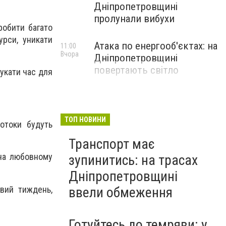
Дніпропетровщині
пролунали вибухи
обити багато
урси, уникати
Атака по енергооб'єктах: на
11:00
Вчора
Дніпропетровщині
повертають світло
шукати час для
ТОП НОВИНИ
отоки будуть
Транспорт має
 на любовному
зупинитись: на трасах
Дніпропетровщині
ивий тиждень,
ввели обмеження
Готуйтесь до темряви: у