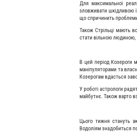
Для максимальної реалі
зловживати шкідливою ї
що спричинить проблеми 
Також Стрільці мають вс
стати вільною людиною, 
В цей період Козероги 
маніпуляторами та власн
Козерогам вдасться заво
У роботі астрологи радя
майбутнє. Також варто в
Цього тижня стануть а
Водоліям знадобиться п