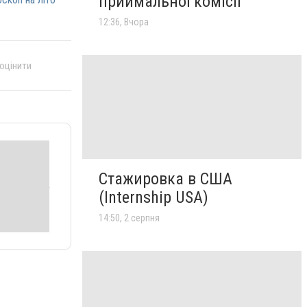
приймальної комісії
12:36, Вчора
 оцінити
Стажировка в США
(Internship USA)
14:50, 2 серпня