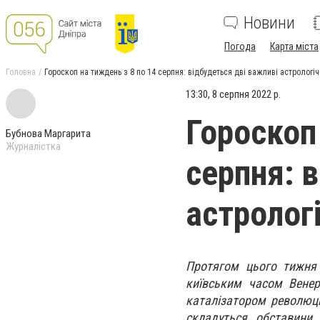
Новини
Погода
Карта міста
Головна
Гороскоп на тиждень з 8 по 14 серпня: відбудеться дві важливі астрологічн
13:30, 8 серпня 2022 р.
Гороскоп
Бубнова Маргарита
Журналістка
серпня: 
астрологі
Протягом цього тижня 
київським часом Венер
каталізатором революці
складуться обставини,