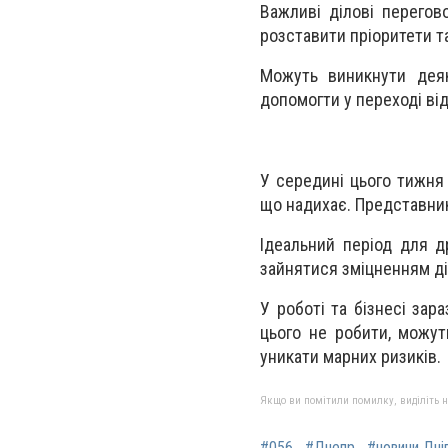
Важливі ділові перегов
розставити пріоритети т
Можуть виникнути деяк
допомогти у переході від
У середині цього тижня
що надихає. Представника
Ідеальний період для д
зайнятися зміцненням ді
У роботі та бізнесі зар
цього не робити, можу
уникати марних ризиків.
Якщо ви помітили помилку, виділіть нео
#056
#Днепр
#новини Дні