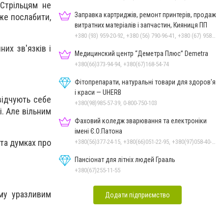
 Стрільцям не
Заправка картриджів, ремонт принтерів, продаж
же послабити,
витратних матеріалів і запчастин, Кияниця ПП
+380 (93) 959-20-92, +380 (56) 790-96-41, +380 (67) 958-57-92, +380 (95) 410-39-23
их зв'язків і
Медицинский центр “Деметра Плюс” Demetra
+380(66)373-94-94, +380(67)168-54-74
Фітопрепарати, натуральні товари для здоров'я
і краси — UHERB
відчують себе
+380(98)985-57-39, 0-800-750-103
і. Але вільним
Фаховий коледж зварювання та електроніки
імені Є.О.Патона
 та думках про
+380(56)377-24-15, +380(66)051-22-95, +380(97)058-40-73, +380(56)746-21-59
Пансіонат для літніх людей Грааль
+380(67)255-11-55
ому уразливим
Додати підприємство