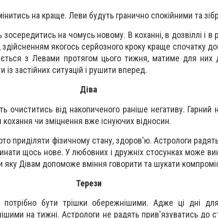
інитись на краще. Леви будуть гранично спокійними та зіб
зосередитись на чомусь новому. В коханні, в дозвіллі і в 
 здійсненням якогось серйозного кроку краще спочатку до
ається з Левами протягом цього тижня, матиме для них 
 із застійних ситуацій і рушити вперед.
Діва
ть очиститись від накопиченого раніше негативу. Гарний 
и кохання чи зміцнення вже існуючих відносин.
рто приділяти фізичному стану, здоров'ю. Астрологи радят
чинати щось нове. У любовних і дружніх стосунках може ви
и яку Дівам допоможе вміння говорити та шукати компромі
Терези
 потрібно бути трішки обережнішими. Адже ці дні дл
ішими на тижні. Астрологи не радять прив'язуватись до с