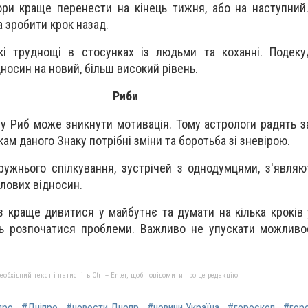
ори краще перенести на кінець тижня, або на наступний
а зробити крок назад.
і труднощі в стосунках із людьми та коханні. Подек
носин на новий, більш високий рівень.
Риби
 у Риб може зникнути мотивація. Тому астрологи радять з
м даного Знаку потрібні зміни та боротьба зі зневірою.
ружнього спілкування, зустрічей з однодумцями, з'явля
лових відносин.
аз краще дивитися у майбутнє та думати на кілька кроків
ть розпочатися проблеми. Важливо не упускати можливо
бхідний текст і натисніть Ctrl + Enter, щоб повідомити про це редакцію
про
#Дніпро
#новости Днепр
#новини Україна
#гороскоп
#горо