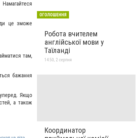
. Намагайтеся
ОГОЛОШЕННЯ
уди це зможе
Робота вчителем
англійської мови у
Таїланді
айматися там,
14:50, 2 серпня
ються бажання
 уперед. Якщо
стей, а також
Координатор
скоп на літо