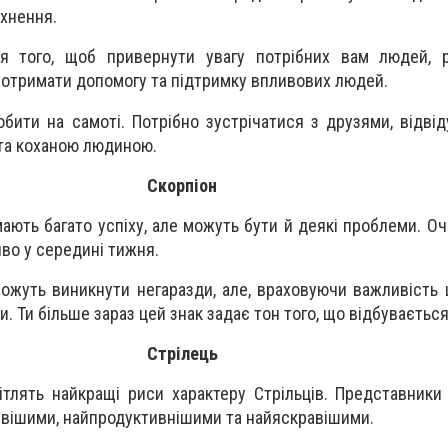
хнення.
я того, щоб привернути увагу потрібних вам людей, р
 отримати допомогу та підтримку впливових людей.
бити на самоті. Потрібно зустрічатися з друзями, відвіду
 та коханою людиною.
Скорпіон
ають багато успіху, але можуть бути й деякі проблеми. Оч
иво у середині тижня.
можуть виникнути негаразди, але, враховуючи важливість ц
 Ти більше зараз цей знак задає тон того, що відбувається
Стрілець
ітлять найкращі риси характеру Стрільців. Представники
ивішими, найпродуктивнішими та найяскравішими.