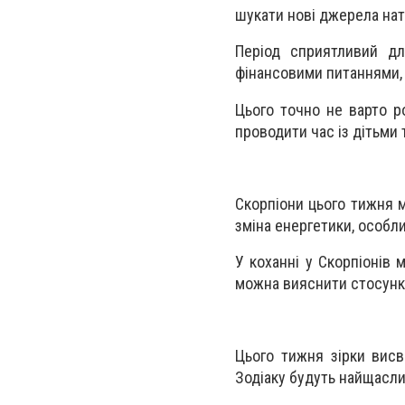
шукати нові джерела нат
Період сприятливий дл
фінансовими питаннями,
Цього точно не варто ро
проводити час із дітьми
Скорпіони цього тижня м
зміна енергетики, особл
У коханні у Скорпіонів 
можна вияснити стосунки.
Цього тижня зірки висв
Зодіаку будуть найщасл