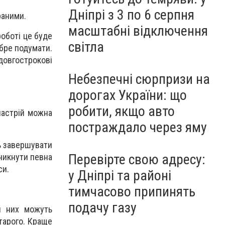
Дніпрі з 3 по 6 серпня
раними.
масштабні відключення
роботі це буде
світла
бре подумати.
довгострокові
Небезпечні сюрпризи на
дорогах України: що
робити, якщо авто
настрій можна
постраждало через яму
ь завершувати
Перевірте свою адресу:
никнути певна
си.
у Дніпрі та районі
тимчасово припинять
подачу газу
я них можуть
тарого. Краще