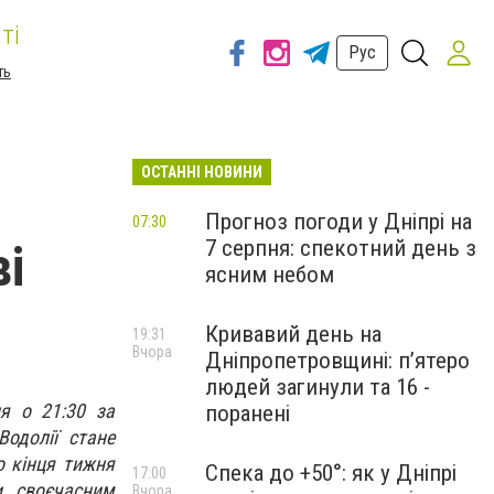
ті
Рус
ть
ОСТАННІ НОВИНИ
Прогноз погоди у Дніпрі на
07:30
7 серпня: спекотний день з
ві
ясним небом
Кривавий день на
19:31
Вчора
Дніпропетровщині: п’ятеро
людей загинули та 16 -
ня о 21:30 за
поранені
одолії стане
о кінця тижня
Спека до +50°: як у Дніпрі
17:00
и своєчасним
Вчора