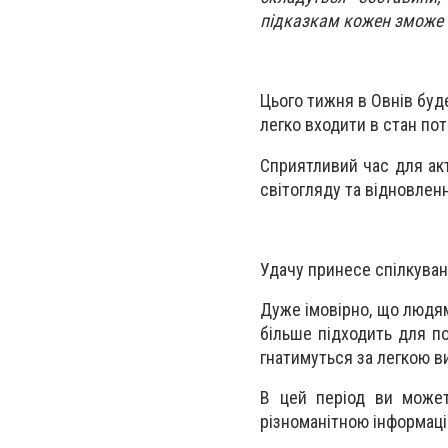
підказкам кожен зможе 
Цього тижня в Овнів буд
легко входити в стан по
Сприятливий час для ак
світогляду та відновленн
Удачу принесе спілкуван
Дуже імовірно, що людям
більше підходить для по
гнатимуться за легкою в
В цей період ви может
різноманітною інформаці