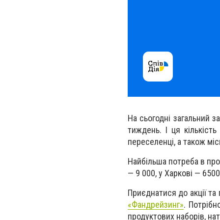
На сьогодні загальний з
тиждень. І ця кількіст
переселенці, а також мі
Найбільша потреба в про
— 9 000, у Харкові — 6500
Приєднатися до акції та 
«Фандрейзинг»
. Потрібн
продуктових наборів, на