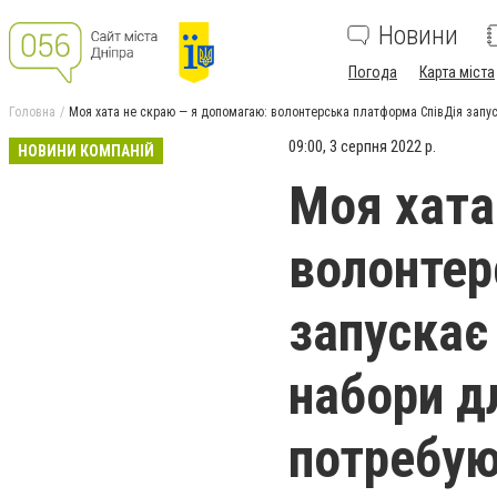
Новини
Погода
Карта міста
Головна
Моя хата не скраю — я допомагаю: волонтерська платформа СпівДія запуск
09:00, 3 серпня 2022 р.
НОВИНИ КОМПАНІЙ
Моя хата
волонтер
запускає 
набори дл
потребу