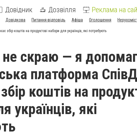
Довідник
Дозвілля
Реклама на сай
Довідкова
Питання-відповідь
Афіша
Оголошення
Нерухоміс
ає збір коштів на продуктові набори для українців, які потребують
 не скраю — я допома
ська платформа СпівД
збір коштів на продук
я українців, які
ють