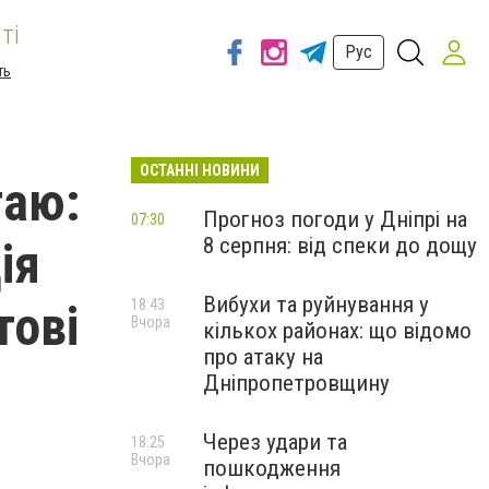
ті
Рус
ть
ОСТАННІ НОВИНИ
гаю:
Прогноз погоди у Дніпрі на
07:30
8 серпня: від спеки до дощу
ія
Вибухи та руйнування у
тові
18:43
Вчора
кількох районах: що відомо
про атаку на
Дніпропетровщину
Через удари та
18:25
Вчора
пошкодження