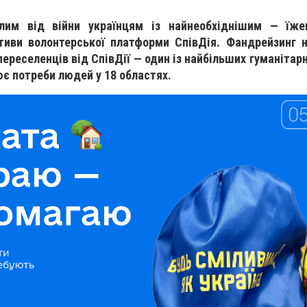
лим від війни українцям із найнеобхіднішим — їж
тиви волонтерської платформи СпівДія. Фандрейзинг н
ереселенців від СпівДії — один із найбільших гуманітарн
ює потреби людей у 18 областях.