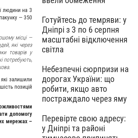
ввели обмеження
ї людини на 3
 пакунку — 350
Готуйтесь до темряви: у
Дніпрі з 3 по 6 серпня
ршому місці —
масштабні відключення
дей, які через
світла
вки товарів у
кі потребують,
кова.
Небезпечні сюрпризи на
дорогах України: що
 які залишили
ьшість позицій
робити, якщо авто
постраждало через яму
ожливостями
дати допомогу
Перевірте свою адресу:
них мережах –
у Дніпрі та районі