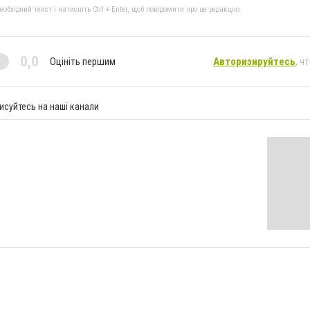
бхідний текст і натисніть Ctrl + Enter, щоб повідомити про це редакцію
0,0
Оцініть першим
Авторизируйтесь
, ч
исуйтесь на наші канали