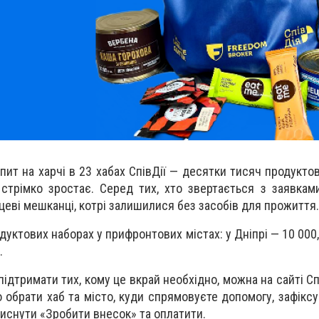
апит на харчі в 23 хабах СпівДії — десятки тисяч продукто
ь стрімко зростає. Серед тих, хто звертається з заявка
сцеві мешканці, котрі залишилися без засобів для прожиття.
дуктових наборах у прифронтових містах: у Дніпрі — 10 000
.
підтримати тих, кому це вкрай необхідно, можна на сайті Сп
о обрати хаб та місто, куди спрямовуєте допомогу, зафіксу
тиснути «Зробити внесок» та оплатити.