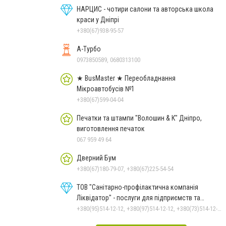
НАРЦИС - чотири салони та авторська школа
краси у Дніпрі
+380(67)938-95-57
А-Турбо
0973850589, 0680313100
★ BusMaster ★ Переобладнання
Мікроавтобусів №1
+380(67)599-04-04
Печатки та штампи "Волошин & К" Дніпро,
виготовлення печаток
067 959 49 64
Дверний Бум
+380(67)180-79-07, +380(67)225-54-54
ТОВ "Санітарно-профілактична компанія
Ліквідатор" - послуги для підприємств та
населення
+380(95)514-12-12, +380(97)514-12-12, +380(73)514-12-12