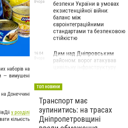
Вчора
безпеки України в умовах
екзистенційної війни:
баланс між
євроінтеграційними
стандартами та безпековою
стійкістю
Дим над Дніпровським
16:04
Вчора
районом: ворог атакував
цивільну інфраструктуру
вих наборів на
ми — вимушені
ТОП НОВИНИ
, на Донеччині
Транспорт має
зупинитись: на трасах
івДії
у розділі
Дніпропетровщині
вати кількість