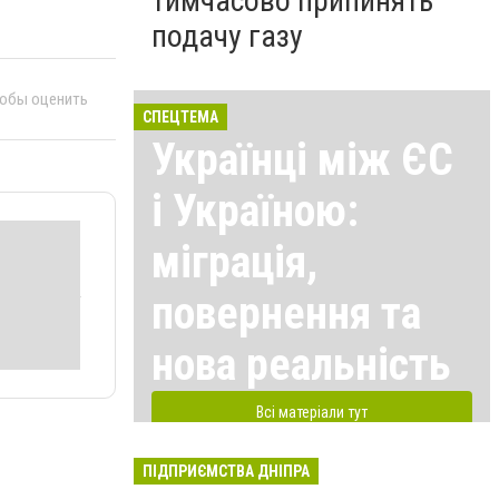
тимчасово припинять
подачу газу
тобы оценить
СПЕЦТЕМА
Українці між ЄС
і Україною:
міграція,
повернення та
нова реальність
Всі матеріали тут
ПІДПРИЄМСТВА ДНІПРА