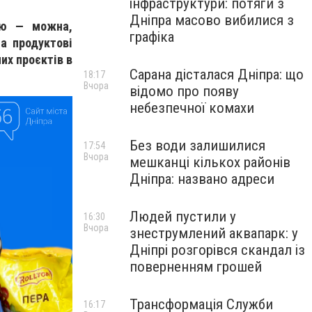
інфраструктури: потяги з
Дніпра масово вибилися з
ею — можна,
графіка
а продуктові
их проєктів в
Сарана дісталася Дніпра: що
18:17
Вчора
відомо про появу
небезпечної комахи
Без води залишилися
17:54
Вчора
мешканці кількох районів
Дніпра: названо адреси
Людей пустили у
16:30
Вчора
знеструмлений аквапарк: у
Дніпрі розгорівся скандал із
поверненням грошей
Трансформація Служби
16:17