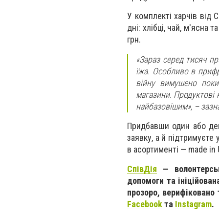
У комплекті харчів від 
дні: хлібці, чай, м'ясна
грн.
«Зараз серед тисяч пр
їжа. Особливо в прифр
війну вимушено поки
магазини. Продуктові н
найбазовішим», – зазн
Придбавши один або декі
заявку, а й підтримуєте 
в асортименті — made in 
СпівДія
— волонтерськ
допомоги та ініційова
прозоро, верифіковано 
Facebook
та
Instagram
.