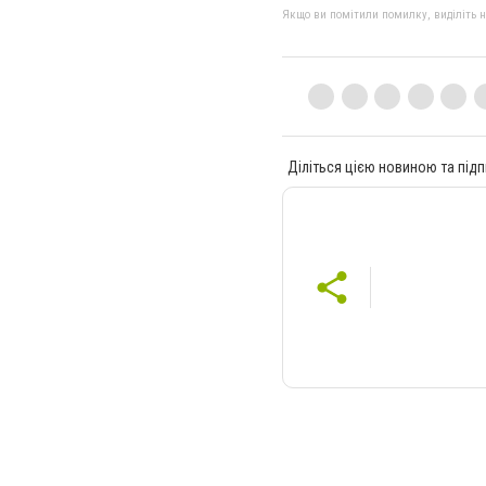
Якщо ви помітили помилку, виділіть нео
Діліться цією новиною та підп