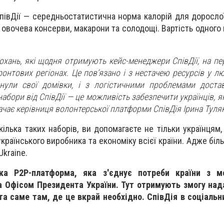
СпівДії — середньостатистична норма калорій для доросло
 та овочева консерви, макарони та солодощі. Вартість одного
охань, які щодня отримують кейс-менеджери СпівДії, на пе
онтових регіонах. Це пов’язано і з нестачею ресурсів у лю
нули свої домівки, і з логістичними проблемами доста
абори від СпівДії — це можливість забезпечити українців, я
ачає керівниця волонтерської платформи СпівДія Ірина Туля
лька таких наборів, ви допомагаєте не тільки українцям,
українського виробника та економіку всієї країни. Адже біл
Ukraine.
а P2P-платформа, яка з'єднує потреби країни з м
на Офісом Президента України. Тут отримують змогу на
та саме там, де це вкрай необхідно. СпівДія в соціаль