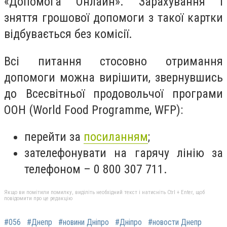
«Допомога Онлайн». Зарахування і
зняття грошової допомоги з такої картки
відбувається без комісії.
Всі питання стосовно отримання
допомоги можна вирішити, звернувшись
до Всесвітньої продовольчої програми
ООН (World Food Programme, WFP):
перейти за
посиланням
;
зателефонувати на гарячу лінію за
телефоном – 0 800 307 711.
Якщо ви помітили помилку, виділіть необхідний текст і натисніть Ctrl + Enter, щоб
повідомити про це редакцію
#056
#Днепр
#новини Дніпро
#Дніпро
#новости Днепр