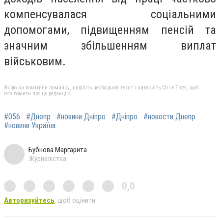
компенсувалася соціальними
допомогами, підвищенням пенсій та
значним збільшенням виплат
військовим.
Якщо ви помітили помилку, виділіть необхідний текст і натисніть Ctrl + Enter, щоб
повідомити про це редакцію
#056
#Днепр
#новини Дніпро
#Дніпро
#новости Днепр
#новини Україна
Бубнова Маргарита
Журналістка
0,0
Авторизуйтесь
, щоб оцінити