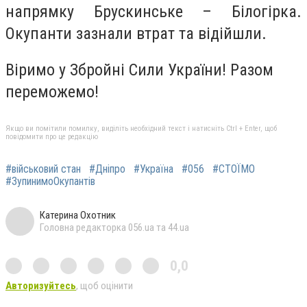
напрямку Брускинське – Білогірка.
Окупанти зазнали втрат та відійшли.
Віримо у Збройні Сили України! Разом
переможемо!
Якщо ви помітили помилку, виділіть необхідний текст і натисніть Ctrl + Enter, щоб
повідомити про це редакцію
#військовий стан
#Дніпро
#Україна
#056
#СТОЇМО
#ЗупинимоОкупантів
Катерина Охотник
Головна редакторка 056.ua та 44.ua
0,0
Авторизуйтесь
, щоб оцінити