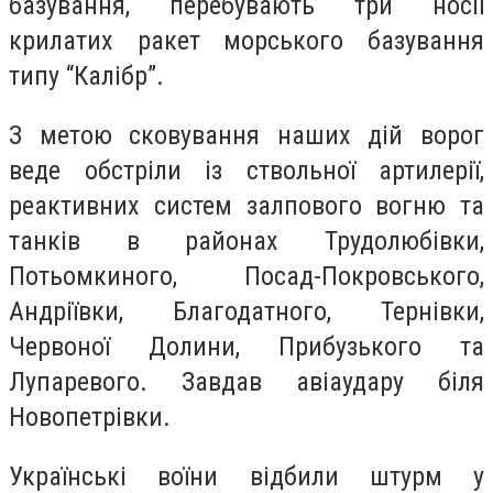
базування, перебувають три носії
крилатих ракет морського базування
типу “Калібр”.
З метою сковування наших дій ворог
веде обстріли із ствольної артилерії,
реактивних систем залпового вогню та
танків в районах Трудолюбівки,
Потьомкиного, Посад-Покровського,
Андріївки, Благодатного, Тернівки,
Червоної Долини, Прибузького та
Лупаревого. Завдав авіаудару біля
Новопетрівки.
Українські воїни відбили штурм у