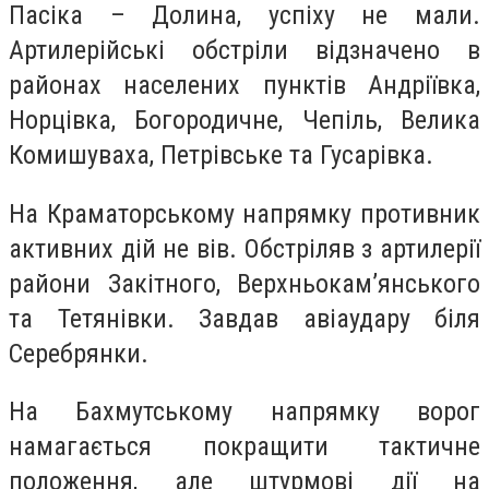
Пасіка – Долина, успіху не мали.
Артилерійські обстріли відзначено в
районах населених пунктів Андріївка,
Норцівка, Богородичне, Чепіль, Велика
Комишуваха, Петрівське та Гусарівка.
На Краматорському напрямку противник
активних дій не вів. Обстріляв з артилерії
райони Закітного, Верхньокам’янського
та Тетянівки. Завдав авіаудару біля
Серебрянки.
На Бахмутському напрямку ворог
намагається покращити тактичне
положення, але штурмові дії на