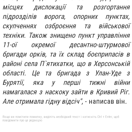
місцях дислокації та розгортання
підрозділів ворога, опорних пунктах,
скупченнях озброєння та військової
техніки. Також знищено пункт управління
11-ої окремої десантно-штурмової
бригади орків, та їх склад боєприпасів в
районі села П`ятихатки, що в Херсонській
області. Це та бригада з Улан-Уде з
Бурятії, яка у перші тижні війни
намагалася з наскоку зайти в Кривий Ріг.
Але отримала гідну відсіч",
- написав він.
Якщо ви помітили помилку, виділіть необхідний текст і натисніть Ctrl + Enter, щоб
повідомити про це редакцію