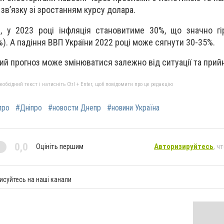
у зв’язку зі зростанням курсу долара.
а, у 2023 році інфляція становитиме 30%, що значно г
). А падіння ВВП України 2022 році може сягнути 30-35%.
ий прогноз може змінюватися залежно від ситуації та прий
бхідний текст і натисніть Ctrl + Enter, щоб повідомити про це редакцію
про
#Дніпро
#новости Днепр
#новини Україна
0,0
Оцініть першим
Авторизируйтесь
, ч
исуйтесь на наші канали