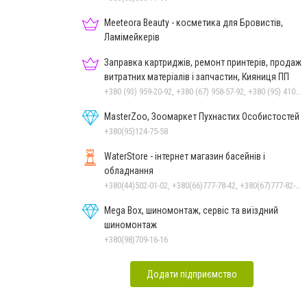
Meeteora Beauty - косметика для Бровистів,
Ламімейкерів
Заправка картриджів, ремонт принтерів, продаж
витратних матеріалів і запчастин, Кияниця ПП
+380 (93) 959-20-92, +380 (67) 958-57-92, +380 (95) 410-39-23, +380 (56) 790-96-41
MasterZoo, Зоомаркет Пухнастих Особистостей
+380(95)124-75-58
WaterStore - інтернет магазин басейнів і
обладнання
+380(44)502-01-02, +380(66)777-78-42, +380(67)777-82-19, +380(67)890-80-80, +380(73)890-80-80, +380(44)502-01-03
Mega Box, шиномонтаж, сервіс та виїздний
шиномонтаж
+380(98)709-16-16
Додати підприємство