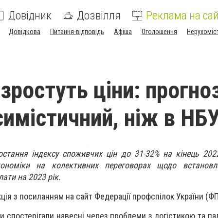
Довідник
Дозвілля
Реклама на сай
Довідкова
Питання-відповідь
Афіша
Оголошення
Нерухоміс
 зростуть ціни: прогно
симістичний, ніж в НБ
ростання індексу споживчих цін до 31-32% на кінець 202
ономіки на колективних переговорах щодо встановл
лати на 2023 рік.
ція з посиланням на сайт Федерації профспілок України (ФП
 спостерігали навесні через проблеми з логістикою та па