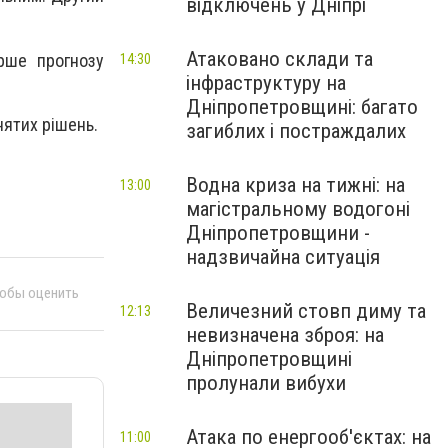
відключень у Дніпрі
Атаковано склади та
ірше прогнозу
14:30
інфраструктуру на
Дніпропетровщині: багато
нятих рішень.
загиблих і постраждалих
Водна криза на тижні: на
13:00
магістральному водогоні
Дніпропетровщини -
надзвичайна ситуація
тобы оценить
Величезний стовп диму та
12:13
невизначена зброя: на
Дніпропетровщині
пролунали вибухи
Атака по енергооб'єктах: на
11:00