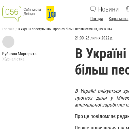
Новини
Погода
Карта міста
Головна
В Україні зростуть ціни: прогноз більш песимістичний, ніж в НБУ
21:00, 26 липня 2022 р.
В Україні
Бубнова Маргарита
Журналістка
більш пе
В Україні очікується з
прогноз дали у Мінек
мінімальної заробітної п
Про це повідомляє редак
Перше підвищення цін ми