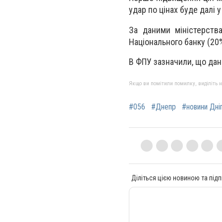
удар по цінах буде далі 
За даними міністерств
Національного банку (20%
В ФПУ зазначили, що дан
Якщо ви помітили помилку, виділіть нео
#056
#Днепр
#новини Дні
Діліться цією новиною та підп