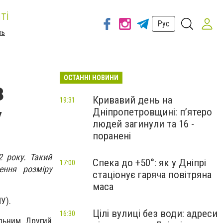
ті
Рус
ть
ОСТАННІ НОВИНИ
з
Кривавий день на
19:31
Дніпропетровщині: п’ятеро
У
людей загинули та 16 -
поранені
2 року. Такий
Спека до +50°: як у Дніпрі
17:00
ення розміру
стаціонує гаряча повітряна
маса
У).
Цілі вулиці без води: адреси
16:30
льним. Другий