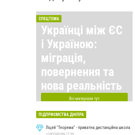
СПЕЦТЕМА
Українці між ЄС
і Україною:
міграція,
повернення та
нова реальність
Всі матеріали тут
ПІДПРИЄМСТВА ДНІПРА
Ліцей "Теорема" - приватна дистанційна школа
+380(68)688-77-99