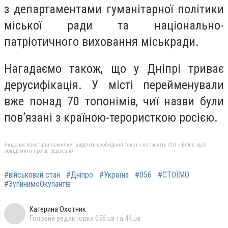
з департаментами гуманітарної політики
міської ради та національно-
патріотичного виховання міськради.
Нагадаємо також, що у Дніпрі триває
дерусифікація. У місті перейменували
вже понад 70 топонімів, чиї назви були
пов’язані з країною-терористкою росією.
Якщо ви помітили помилку, виділіть необхідний текст і натисніть Ctrl + Enter, щоб
повідомити про це редакцію
#військовий стан
#Дніпро
#Україна
#056
#СТОЇМО
#ЗупинимоОкупантів
Катерина Охотник
Головна редакторка 056.ua та 44.ua