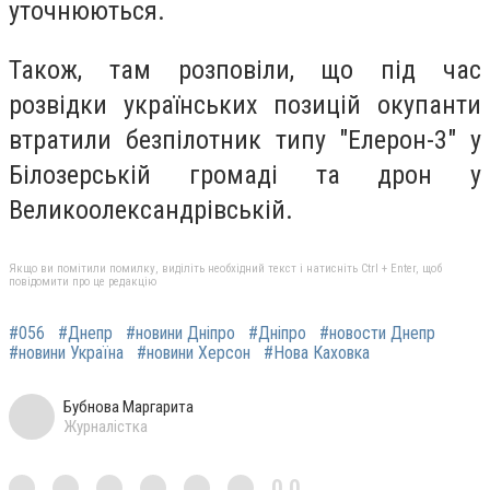
уточнюються.
Також, там розповіли, що під час
розвідки українських позицій окупанти
втратили безпілотник типу "Елерон-3" у
Білозерській громаді та дрон у
Великоолександрівській.
Якщо ви помітили помилку, виділіть необхідний текст і натисніть Ctrl + Enter, щоб
повідомити про це редакцію
#056
#Днепр
#новини Дніпро
#Дніпро
#новости Днепр
#новини Україна
#новини Херсон
#Нова Каховка
Бубнова Маргарита
Журналістка
0,0