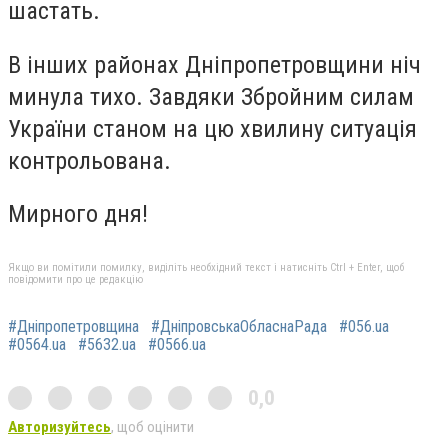
шастать.
В інших районах Дніпропетровщини ніч
минула тихо. Завдяки Збройним силам
України станом на цю хвилину ситуація
контрольована.
Мирного дня!
Якщо ви помітили помилку, виділіть необхідний текст і натисніть Ctrl + Enter, щоб
повідомити про це редакцію
#Дніпропетровщина
#ДніпровськаОбласнаРада
#056.ua
#0564.ua
#5632.ua
#0566.ua
0,0
Авторизуйтесь
, щоб оцінити