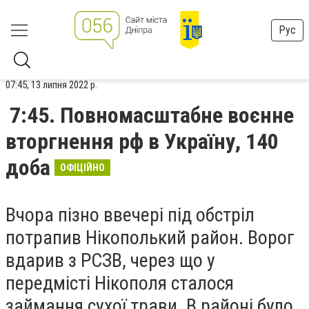
Рус
07:45, 13 липня 2022 р.
7:45. Повномасштабне воєнне
вторгнення рф в Україну, 140
доба
ОФІЦІЙНО
Вчора пізно ввечері під обстріл
потрапив Нікополький район. Ворог
вдарив з РСЗВ, через що у
передмісті Нікополя сталося
займання сухої трави. В районі було