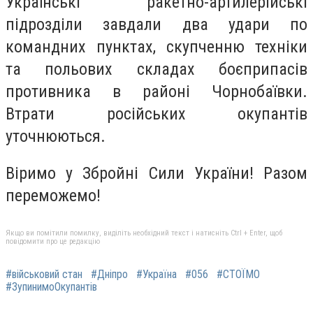
Українські ракетно-артилерійські
підрозділи завдали два удари по
командних пунктах, скупченню техніки
та польових складах боєприпасів
противника в районі Чорнобаївки.
Втрати російських окупантів
уточнюються.
Віримо у Збройні Сили України! Разом
переможемо!
Якщо ви помітили помилку, виділіть необхідний текст і натисніть Ctrl + Enter, щоб
повідомити про це редакцію
#військовий стан
#Дніпро
#Україна
#056
#СТОЇМО
#ЗупинимоОкупантів