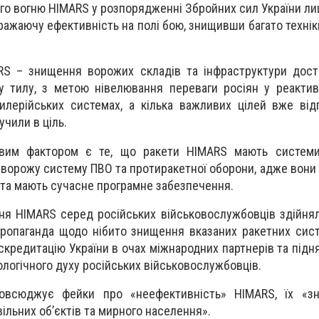
ого вогню
HIMARS
у розпорядженні Збройних сил України лиш
ражаючу ефективність на полі бою, знищивши багато технік
RS
– знищення ворожих складів та інфраструктури дост
у тилу, з метою нівелювання переваги росіян у реакти
илерійських системах, а кілька важливих цілей вже від
учили в ціль.
вим фактором є те, що ракети HIMARS мають системи 
ворожу систему ПВО та протиракетної оборони, адже вони 
 та мають сучасне програмне забезпечення.
ння
HIMARS
серед російських військовослужбовців здійня
 пропаганда щодо нібито знищення вказаних ракетних сис
кредитацію України в очах міжнародних партнерів та підня
логічного духу російських військовослужбовців.
повсюджує фейки про «неефективність»
HIMARS
, їх «з
ільних об’єктів та мирного населення».