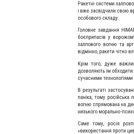
Ракетні системи залпов
і вже засвідчили свою в
особового складу.
Головне завдання
HIMA
боєприпасів у ворожом
залпового вогню та арт
відмінно, ракети чітко вл
Крім того, дуже важли
дозволяють їм обходити 
сучасними технологіями
В результаті застосува
паніка, тому російська
вогню спрямована на дис
низького морально-психо
Саме тому, росія роз
«використання проти цив