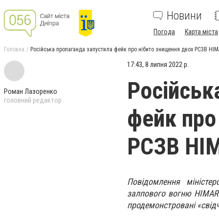
Новини
Погода
Карта міста
Головна
Російська пропаганда запустила фейк про нібито знищення двох РСЗВ HI
17:43, 8 липня 2022 р.
Російськ
Роман Лазоренко
головний редактор
фейк про
РСЗВ HI
Повідомлення міністе
залпового вогню
HIMAR
продемонстровані «свід