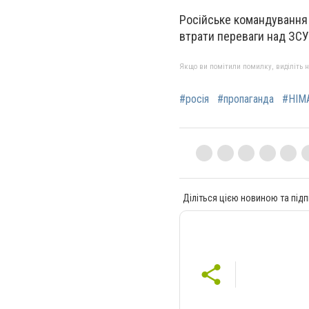
Російське командування ч
втрати переваги над ЗСУ
Якщо ви помітили помилку, виділіть нео
#росія
#пропаганда
#HIM
Діліться цією новиною та підп