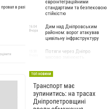
євроінтеграційними
 провал в разі
стандартами та безпековою
стійкістю
Дим над Дніпровським
16:04
Вчора
районом: ворог атакував
цивільну інфраструктуру
Потяги через Дніпро
15:30
 оцінити
Вчора
масово змінюють
маршрути: що сталося
ТОП НОВИНИ
Транспорт має
зупинитись: на трасах
Дніпропетровщині