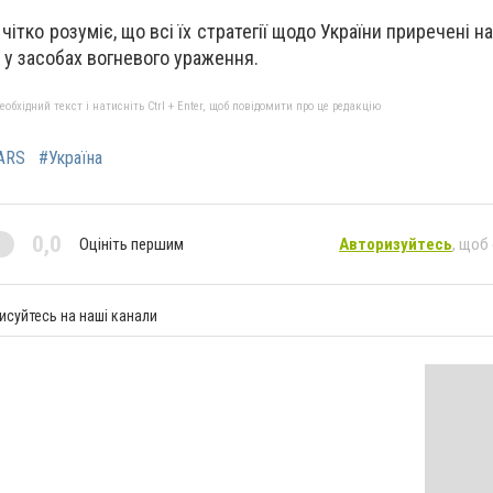
ітко розуміє, що всі їх стратегії щодо України приречені на
 у засобах вогневого ураження.
бхідний текст і натисніть Ctrl + Enter, щоб повідомити про це редакцію
ARS
#Україна
0,0
Оцініть першим
Авторизуйтесь
, щоб
исуйтесь на наші канали