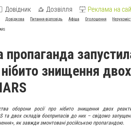
Довідник
Дозвілля
Реклама на сай
Довідкова
Питання-відповідь
Афіша
Оголошення
Нерухоміс
MARS
а пропаганда запустил
 нібито знищення дво
MARS
рства оборони росії про нібито знищення двох реакт
S
та двох складів боєприпасів до них – свідомо запущени
чення», як завжди змонтовані російською пропагандою.