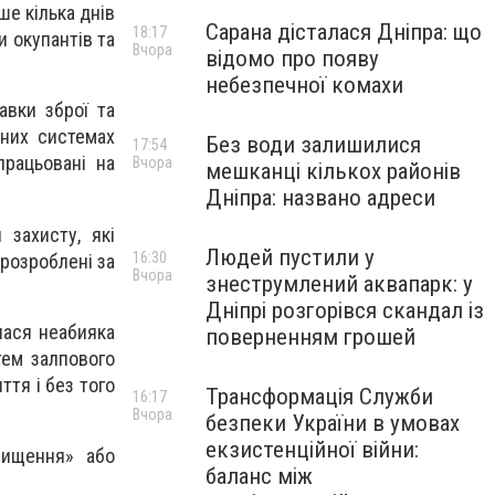
е кілька днів
Сарана дісталася Дніпра: що
18:17
и окупантів та
Вчора
відомо про появу
небезпечної комахи
авки зброї та
вних системах
Без води залишилися
17:54
працьовані на
Вчора
мешканці кількох районів
Дніпра: названо адреси
захисту, які
Людей пустили у
16:30
розроблені за
Вчора
знеструмлений аквапарк: у
Дніпрі розгорівся скандал із
лася неабияка
поверненням грошей
тем залпового
ття і без того
Трансформація Служби
16:17
Вчора
безпеки України в умовах
екзистенційної війни:
нищення» або
баланс між