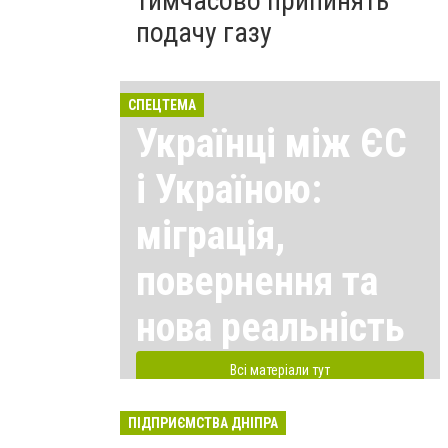
тимчасово припинять
подачу газу
СПЕЦТЕМА
Українці між ЄС
і Україною:
міграція,
повернення та
нова реальність
Всі матеріали тут
ПІДПРИЄМСТВА ДНІПРА