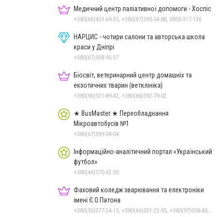
Медичний центр паліативної допомоги - Хоспіс
+380(66)433-69-35, +380(67)395-54-88, 0800-317-136
НАРЦИС - чотири салони та авторська школа
краси у Дніпрі
+380(67)938-95-57
Біосвіт, ветеринарний центр домашніх та
екзотичних тварин (ветклініка)
+380(96)521-89-42, +380(66)592-79-02
★ BusMaster ★ Переобладнання
Мікроавтобусів №1
+380(67)599-04-04
Інформаційно-аналітичний портал «Український
футбол»
+380(44)570-62-50
Фаховий коледж зварювання та електроніки
імені Є.О.Патона
+380(56)377-24-15, +380(66)051-22-95, +380(97)058-40-73, +380(56)746-21-59