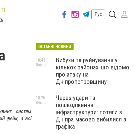
ті
Рус
ть
ОСТАННІ НОВИНИ
а
Вибухи та руйнування у
18:43
Вчора
кількох районах: що відомо
х
про атаку на
Дніпропетровщину
Через удари та
18:25
Вчора
пошкодження
ивних систем
інфраструктури: потяги з
й фейк, а всі
Дніпра масово вибилися з
графіка