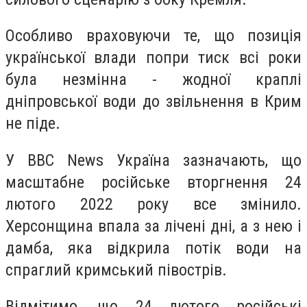
Особливо враховуючи те, що позиція
української влади попри тиск всі роки
була незмінна - жодної краплі
дніпровської води до звільнення в Крим
не піде.
У BBC News Україна зазначають, що
масштабне російське вторгнення 24
лютого 2022 року все змінило.
Херсонщина впала за лічені дні, а з нею і
дамба, яка відкрила потік води на
спраглий кримський півострів.
Відмітимо, що 24 лютого російські