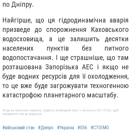
по Дніпру.
Найгірше, що ця гідродинамічна аварія
призведе до спорожнення Каховського
водосховища, а це залишить десятки
населених пунктів без питного
водопостачання. І ще страшніше, що там
розташована Запорізька АЕС і якщо не
буде водних ресурсів для її охолодження,
то це вже буде загрожувати техногенною
катастрофою планетарного масштабу.
Якщо ви помітили помилку, виділіть необхідний текст і натисніть Ctrl + Enter, щоб
повідомити про це редакцію
#військовий стан
#Дніпро
#Україна
#056
#СТОЇМО