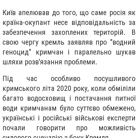
Київ апелював до того, що саме росія як
країна-окупант несе відповідальність за
забезпечення захоплених територій. В
свою чергу кремль заявляв про "водний
геноцид" кримчан і паралельно шукав
шляхи розв'язання проблеми.
Під час особливо посушливого
кримського літа 2020 року, коли обміліли
багато водосховищ і постачання питної
води кримчанам було суттєво обмежено,
українські і російські військові експерти
почали говорити про можливість
силового сценарію з боку Кремля.