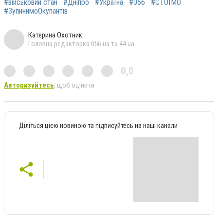
#військовий стан
#Дніпро
#Україна
#056
#СТОЇМО
#ЗупинимоОкупантів
Катерина Охотник
Головна редакторка 056.ua та 44.ua
0,0
Авторизуйтесь
, щоб оцінити
Діліться цією новиною та підписуйтесь на наші канали