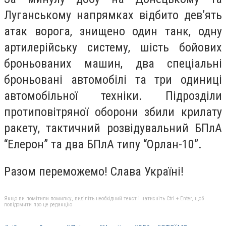
Луганському напрямках відбито дев’ять
атак ворога, знищено один танк, одну
артилерійську систему, шість бойових
броньованих машин, два спеціальні
броньовані автомобілі та три одиниці
автомобільної техніки. Підрозділи
протиповітряної оборони збили крилату
ракету, тактичний розвідувальний БПлА
“Елерон” та два БПлА типу “Орлан-10”.
Разом переможемо! Слава Україні!
Якщо ви помітили помилку, виділіть необхідний текст і натисніть Ctrl + Enter, щоб
повідомити про це редакцію