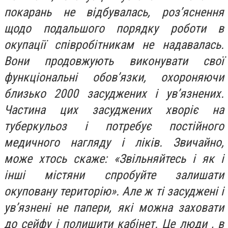
покарань не відбувалась, роз’яснення
щодо подальшого порядку роботи в
окупації співробітникам не надавалась.
Вони продовжують виконувати свої
функціональні обов’язки, охороняючи
близько 2000 засуджених і ув’язнених.
Частина цих засуджених хворіє на
туберкульоз і потребує постійного
медичного нагляду і ліків. Звичайно,
може хтось скаже: «Звільняйтесь і як і
інші містяни спробуйте залишати
окуповану територію». Але ж ті засуджені і
ув’язнені не папери, які можна заховати
до сейфу і полишити кабінет. Це люди , в