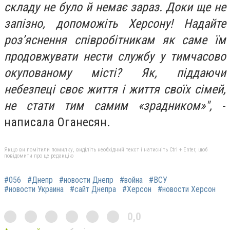
складу не було й немає зараз. Доки ще не
запізно, допоможіть Херсону! Надайте
роз’яснення співробітникам як саме їм
продовжувати нести службу у тимчасово
окупованому місті? Як, піддаючи
небезпеці своє життя і життя своїх сімей,
не стати тим самим «зрадником»",
-
написала Оганесян.
Якщо ви помітили помилку, виділіть необхідний текст і натисніть Ctrl + Enter, щоб
повідомити про це редакцію
#056
#Днепр
#новости Днепр
#война
#ВСУ
#новости Украина
#сайт Днепра
#Херсон
#новости Херсон
0,0