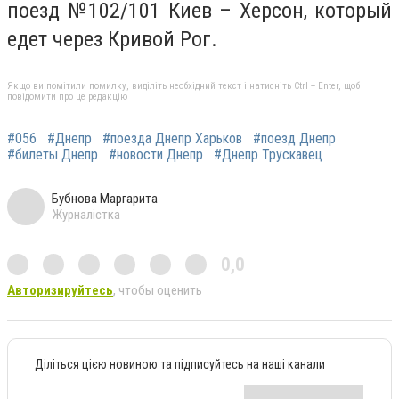
поезд №102/101 Киев – Херсон
, который
едет через Кривой Рог.
Якщо ви помітили помилку, виділіть необхідний текст і натисніть Ctrl + Enter, щоб
повідомити про це редакцію
#056
#Днепр
#поезда Днепр Харьков
#поезд Днепр
#билеты Днепр
#новости Днепр
#Днепр Трускавец
Бубнова Маргарита
Журналістка
0,0
Авторизируйтесь
, чтобы оценить
Діліться цією новиною та підписуйтесь на наші канали