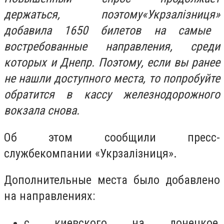
держаться, поэтому
«
Укрзалізниця
»
добавила 1650 билетов
на
самые
востребованные
направления
, среди
которых и Днепр. Поэтому, если вы ранее
не нашли доступного места, то попробуйте
обратится в кассу железнодорожного
вокзала снова.
Об этом
сообщ
или
пресс-
служб
е
компании «
Укрзалізниця
»
.
Дополнительные
мест
а
было добавлено
на направлениях:
с киевского на донецкое,