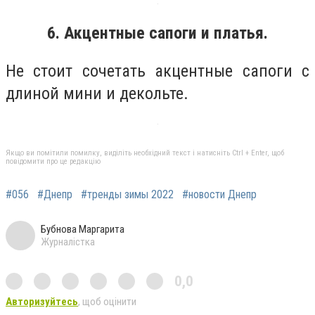
6. Акцентные сапоги и платья.
Не стоит сочетать акцентные сапоги с
длиной мини и декольте.
Якщо ви помітили помилку, виділіть необхідний текст і натисніть Ctrl + Enter, щоб
повідомити про це редакцію
#056
#Днепр
#тренды зимы 2022
#новости Днепр
Бубнова Маргарита
Журналістка
0,0
Авторизуйтесь
, щоб оцінити