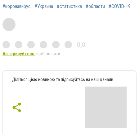
#коронавирус
#Украина
#статистика
#области
#COVID-19
0,0
Авторизуйтесь
, щоб оцінити
Діліться цією новиною та підписуйтесь на наші канали