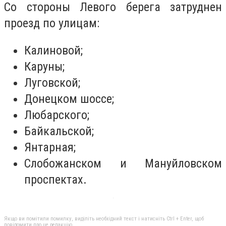
Со стороны Левого берега затруднен
проезд по улицам:
Калиновой;
Каруны;
Луговской;
Донецком шоссе;
Любарского;
Байкальской;
Янтарная;
Слобожанском и Мануйловском
проспектах.
Якщо ви помітили помилку, виділіть необхідний текст і натисніть Ctrl + Enter, щоб
повідомити про це редакцію