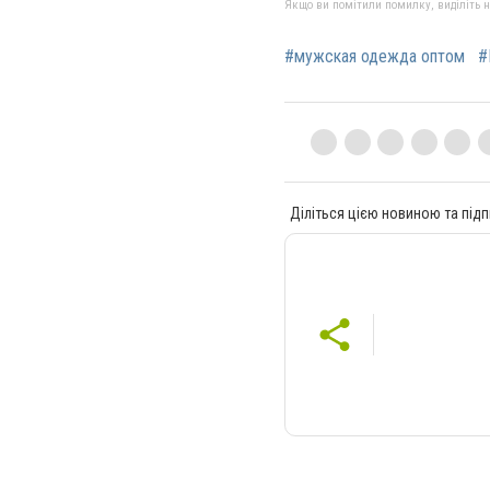
Якщо ви помітили помилку, виділіть нео
#мужская одежда оптом
#
Діліться цією новиною та підп