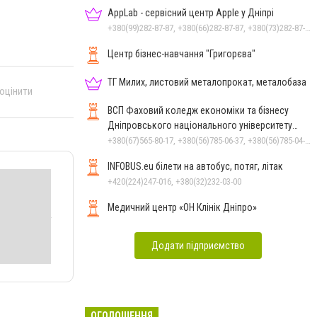
AppLab - сервісний центр Apple у Дніпрі
+380(99)282-87-87, +380(66)282-87-87, +380(73)282-87-87
Центр бізнес-навчання "Григорєва"
ТГ Милих, листовий металопрокат, металобаза
 оцінити
ВСП Фаховий коледж економіки та бізнесу
Дніпровського національного університету
імені Олеся Гончара
+380(67)565-80-17, +380(56)785-06-37, +380(56)785-04-97
INFOBUS.eu білети на автобус, потяг, літак
+420(224)247-016, +380(32)232-03-00
Медичний центр «ОН Клінік Дніпро»
Додати підприємство
ОГОЛОШЕННЯ