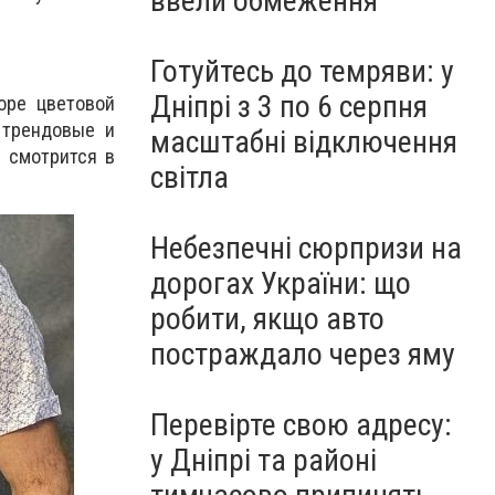
ввели обмеження
Готуйтесь до темряви: у
Дніпрі з 3 по 6 серпня
оре цветовой
 трендовые и
масштабні відключення
у смотрится в
світла
Небезпечні сюрпризи на
дорогах України: що
робити, якщо авто
постраждало через яму
Перевірте свою адресу:
у Дніпрі та районі