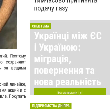
тимчасово припинять
подачу газу
СПЕЦТЕМА
Українці між ЄС
і Україною:
міграція,
гий. Поэтому
о сохраняют
повернення та
ть за вещами
нова реальність
ной линейке,
емя акций и с
Всі матеріали тут
ле. Покупать
ПІДПРИЄМСТВА ДНІПРА