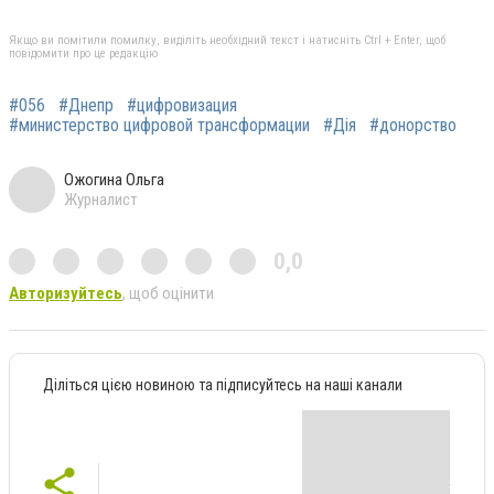
Якщо ви помітили помилку, виділіть необхідний текст і натисніть Ctrl + Enter, щоб
повідомити про це редакцію
#056
#Днепр
#цифровизация
#министерство цифровой трансформации
#Дія
#донорство
Ожогина Ольга
Журналист
0,0
Авторизуйтесь
, щоб оцінити
Діліться цією новиною та підписуйтесь на наші канали