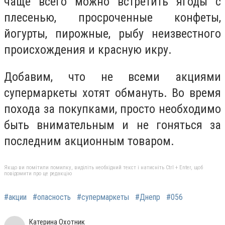
чаще всего можно встретить ягоды с
плесенью, просроченные конфеты,
йогурты, пирожные, рыбу неизвестного
происхождения и красную икру.
Добавим, что не всеми акциями
супермаркеты хотят обмануть. Во время
похода за покупками, просто необходимо
быть внимательным и не гоняться за
последним акционным товаром.
Якщо ви помітили помилку, виділіть необхідний текст і натисніть Ctrl + Enter, щоб
повідомити про це редакцію
#акции
#опасность
#супермаркеты
#Днепр
#056
Катерина Охотник