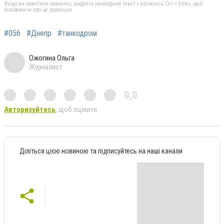
Якщо ви помітили помилку, виділіть необхідний текст і натисніть Ctrl + Enter, щоб
повідомити про це редакцію
#056
#Днепр
#танкодром
Ожогина Ольга
Журналист
0,0
Авторизуйтесь
, щоб оцінити
Діліться цією новиною та підписуйтесь на наші канали