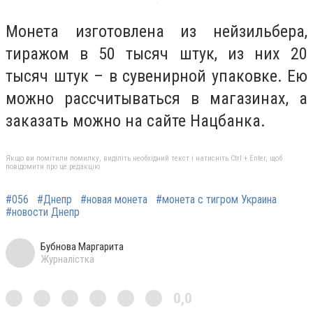
Монета изготовлена ​​из нейзильбера,
тиражом в 50 тысяч штук, из них 20
тысяч штук – в сувенирной упаковке. Ею
можно рассчитываться в магазинах, а
заказать можно на сайте Нацбанка.
Якщо ви помітили помилку, виділіть необхідний текст і натисніть Ctrl + Enter, щоб
повідомити про це редакцію
#056
#Днепр
#новая монета
#монета с тигром Украина
#новости Днепр
Бубнова Маргарита
Журналістка
0,0