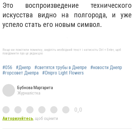
Это воспроизведение технического
искусства видно на полгорода, и уже
успело стать его новым символ.
Якщо ви помітили помилку, виділіть необхідний текст і натисніть Ctrl + Enter, щоб
повідомити про це редакцію
#056
#Днепр
#светятся трубы в Днепре
#новости Днепр
#горсовет Днепра
#Dnipro Light Flowers
Бубнова Маргарита
Журналістка
0,0
Авторизуйтесь
, щоб оцінити