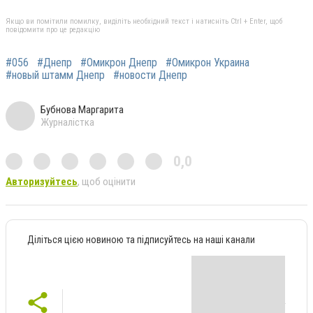
Якщо ви помітили помилку, виділіть необхідний текст і натисніть Ctrl + Enter, щоб
повідомити про це редакцію
#056
#Днепр
#Омикрон Днепр
#Омикрон Украина
#новый штамм Днепр
#новости Днепр
Бубнова Маргарита
Журналістка
0,0
Авторизуйтесь
, щоб оцінити
Діліться цією новиною та підписуйтесь на наші канали