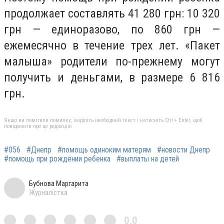
продолжает составлять 41 280 грн: 10 320
грн — единоразово, по 860 грн —
ежемесячно в течение трех лет. «Пакет
малыша» родители по-прежнему могут
получить и деньгами, в размере 6 816
грн.
Якщо ви помітили помилку, виділіть необхідний текст і натисніть Ctrl + Enter, щоб
повідомити про це редакцію
#056
#Днепр
#помощь одиноким матерям
#новости Днепр
#помощь при рождении ребенка
#выплаты на детей
Бубнова Маргарита
Журналістка
0,0