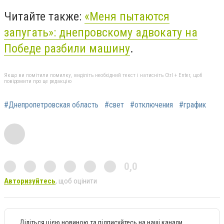
Читайте также:
«Меня пытаются
запугать»: днепровскому адвокату на
Победе разбили машину
.
Якщо ви помітили помилку, виділіть необхідний текст і натисніть Ctrl + Enter, щоб
повідомити про це редакцію
#Днепропетровская область
#свет
#отключения
#график
0,0
Авторизуйтесь
, щоб оцінити
Діліться цією новиною та підписуйтесь на наші канали