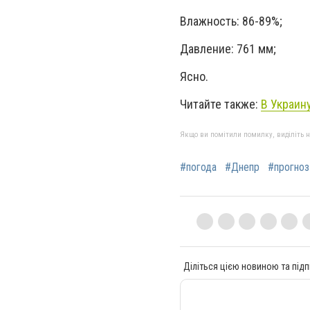
Влажность: 86-89%;
Давление: 761 мм;
Ясно.
Читайте также:
В Украин
Якщо ви помітили помилку, виділіть нео
#погода
#Днепр
#прогноз
Діліться цією новиною та підп