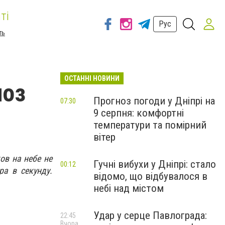
ті
Рус
ть
ОСТАННІ НОВИНИ
ноз
Прогноз погоди у Дніпрі на
07:30
9 серпня: комфортні
температури та помірний
вітер
ов на небе не
Гучні вибухи у Дніпрі: стало
00:12
ра в секунду.
відомо, що відбувалося в
небі над містом
Удар у серце Павлограда:
22:45
Вчора