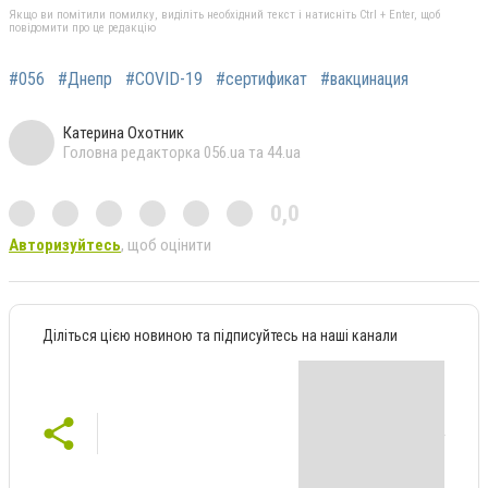
Якщо ви помітили помилку, виділіть необхідний текст і натисніть Ctrl + Enter, щоб
повідомити про це редакцію
#056
#Днепр
#COVID-19
#сертификат
#вакцинация
Катерина Охотник
Головна редакторка 056.ua та 44.ua
0,0
Авторизуйтесь
, щоб оцінити
Діліться цією новиною та підписуйтесь на наші канали