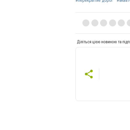
#перекрытие дорог
#акват
Діліться цією новиною та підп