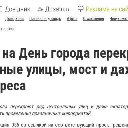
Довідник
Дозвілля
Реклама на сай
Довідкова
Питання-відповідь
Афіша
Оголошення
Нерухоміс
у: адреса
 на День города пере
ные улицы, мост и д
дреса
ода перекроют ряд центральных улиц и даже аквато
ти проведения праздничных мероприятий.
кция 056 со ссылкой на соответствующий проект решени