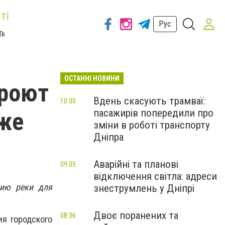
ті
Рус
ть
ОСТАННІ НОВИНИ
кроют
Вдень скасують трамваї:
10:30
пасажирів попередили про
аже
зміни в роботі транспорту
Дніпра
Аварійні та планові
09:05
відключення світла: адреси
рию реки для
знеструмлень у Дніпрі
Двоє поранених та
08:36
я городского