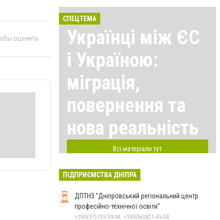
СПЕЦТЕМА
Українці між ЄС
тобы оценить
і Україною:
міграція,
повернення та
нова реальність
Всі матеріали тут
ПІДПРИЄМСТВА ДНІПРА
ДПТНЗ "Дніпровський регіональний центр
професійно-технічної освіти"
+380(97)739-59-94, +380(66)821-45-04