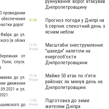
руйнування: ворог атакував
Дніпропетровщину
«О проведении
обеспечения
Прогноз погоди у Дніпрі на
07:30
астки дорог:
6 серпня: спекотний день з
ясним небом
 Фабра до ул.
кого (в обоих
Масштабні знеструмлення:
19:39
Вчора
"шахеди" налетіли на
бережная от
енергооб'єкти
 Поля; спуск.
Дніпропетровщини
.
Майже 50 атак по п'яти
19:28
маева до ул.
Вчора
районах: як минув день на
ении движения
Дніпропетровщині
09.2021 и ул.
2021.
Підготовка до зими:
17:00
нышевского до
Вчора
жителям Дніпра