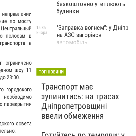
безкоштовно утеплюють
будинки
 направлении
ние по мосту
"Заправка вогнем": у Дніпрі
15:35
 Центральный
Вчора
на АЗС загорівся
по полосам в
автомобіль
транспорта в
т ограничено
одном шоу 11
ТОП НОВИНИ
до 23:00.
Транспорт має
о городского
зупинитись: на трасах
 необходимо
х перекрытия
Дніпропетровщині
ввели обмеження
дского совета
тельно:
Готуйтесь до темряви: у