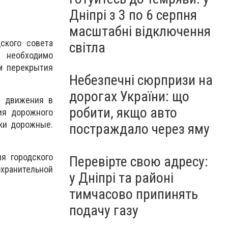
Дніпрі з 3 по 6 серпня
масштабні відключення
ского совета
світла
и необходимо
м перекрытия
Небезпечні сюрпризи на
дорогах України: що
о движения в
робити, якщо авто
ия дорожного
ки дорожные.
постраждало через яму
я городского
Перевірте свою адресу:
ранительной
у Дніпрі та районі
тимчасово припинять
подачу газу