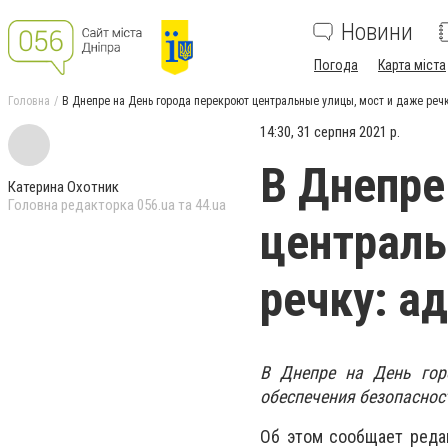
Новини
Погода
Карта міста
Головна
В Днепре на День города перекроют центральные улицы, мост и даже речк
14:30, 31 серпня 2021 р.
В Днепре
Катерина Охотник
Головна редакторка 056.ua та 44.ua
централь
речку: а
В Днепре на День гор
обеспечения безопаснос
Об этом сообщает реда