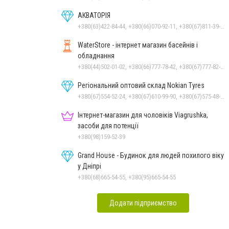
АКВАТОРІЯ
+380(63)422-84-44, +380(66)070-92-11, +380(67)811-39-49
WaterStore - інтернет магазин басейнів і
обладнання
+380(44)502-01-02, +380(66)777-78-42, +380(67)777-82-19, +380(67)890-80-80, +380(73)890-80-80, +380(44)502-01-03
Регіональний оптовий склад Nokian Tyres
+380(67)554-52-24, +380(67)610-99-90, +380(67)575-48-22
Інтернет-магазин для чоловіків Viagrushka,
засоби для потенції
+380(98)159-52-39
Grand House - Будинок для людей похилого віку
у Дніпрі
+380(68)665-54-55, +380(95)665-54-55
Додати підприємство