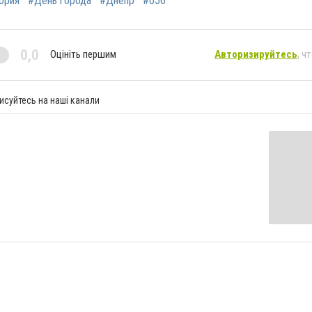
ория
#День города
#Днепр
#056
0,0
Оцініть першим
Авторизируйтесь
, ч
исуйтесь на наші канали