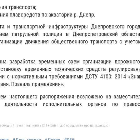
ия транспорта;
ния плавсредств по акватории р. Днепр.
та и транспортной инфраструктуры Днепровского город
ием патрульной полиции в Днепропетровский област
ганизации движения общественного транспорта с учето
ана разработка временных схем организации дорожног
становку временных технических средств регулирован
ии с нормативными требованиями ДСТУ 4100: 2014 «Зна
вия. Правила применения».
ем настоящего распоряжения возложено на заместител
деятельности исполнительных органов по правоох
бхідний текст і натисніть Ctrl + Enter, щоб повідомити про це редакцію