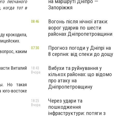
на маршруті Дніпро —
го песчаного
Запоріжжя
, когда тот в
Вогонь після нічної атаки:
08:46
ворог ударив по шести
районах Дніпропетровщини
ду крокодила,
лицейских.
Прогноз погоди у Дніпрі на
07:30
вопрос, каким
8 серпня: від спеки до дощу
Вибухи та руйнування у
ласти Виталий
18:43
Вчора
кількох районах: що відомо
про атаку на
ы. Но такая
Дніпропетровщину
а юго-востоке
Через удари та
18:25
Вчора
пошкодження
інфраструктури: потяги з