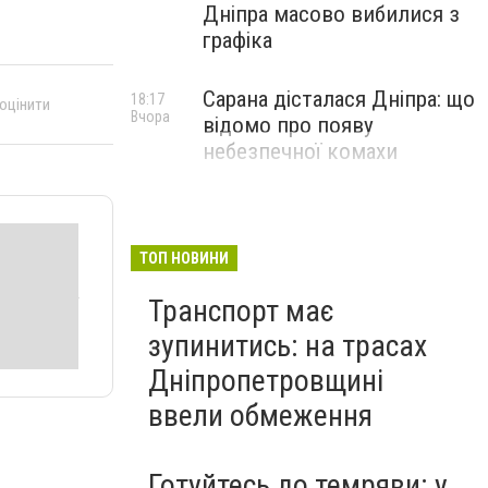
Дніпра масово вибилися з
графіка
Сарана дісталася Дніпра: що
18:17
 оцінити
Вчора
відомо про появу
небезпечної комахи
ТОП НОВИНИ
Транспорт має
зупинитись: на трасах
Дніпропетровщині
ввели обмеження
Готуйтесь до темряви: у