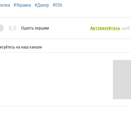
релка
#Украина
#Днепр
#056
0,0
Оцініть першим
Авторизуйтесь
, щоб
исуйтесь на наші канали