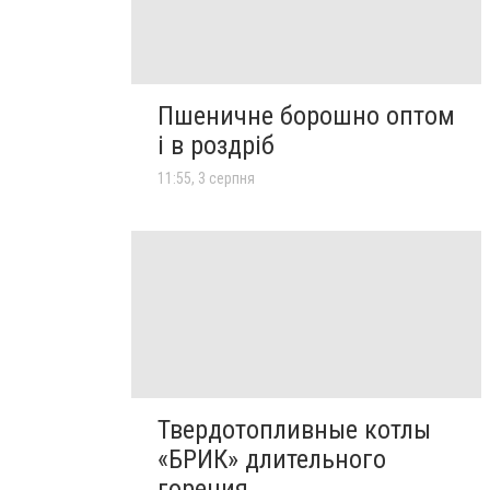
Пшеничне борошно оптом
і в роздріб
11:55, 3 серпня
Твердотопливные котлы
«БРИК» длительного
горения