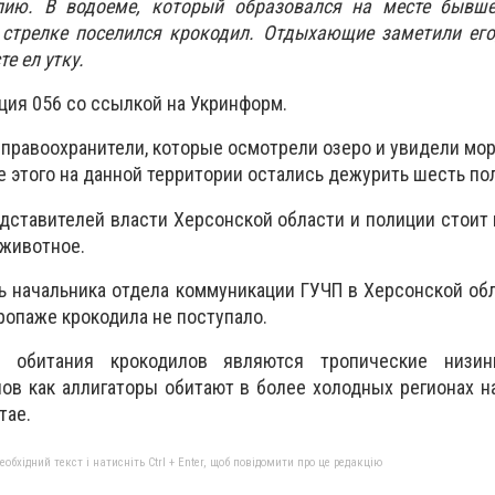
лию. В водоеме, который образовался на месте бывше
 стрелке поселился крокодил. Отдыхающие заметили его
 ел утку.
ция 056 со ссылкой на Укринформ.
 правоохранители, которые осмотрели озеро и увидели мор
е этого на данной территории остались дежурить шесть по
дставителей власти Херсонской области и полиции стоит 
 животное.
ь начальника отдела коммуникации ГУЧП в Херсонской об
ропаже крокодила не поступало.
м обитания крокодилов являются тропические низин
ов как аллигаторы обитают в более холодных регионах н
тае.
бхідний текст і натисніть Ctrl + Enter, щоб повідомити про це редакцію