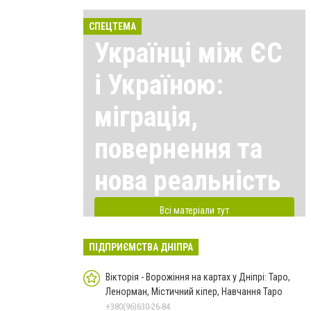
СПЕЦТЕМА
Українці між ЄС
і Україною:
міграція,
повернення та
нова реальність
Всі матеріали тут
ПІДПРИЄМСТВА ДНІПРА
Вікторія - Ворожіння на картах у Дніпрі: Таро,
Ленорман, Містичний кіпер, Навчання Таро
+380(96)630-26-84