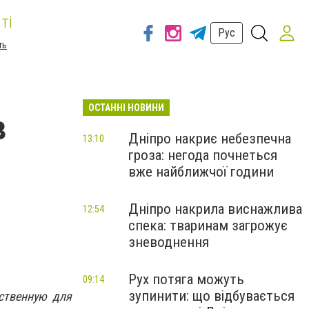
ті
Рус
ть
ОСТАННІ НОВИНИ
в
Дніпро накриє небезпечна
13:10
гроза: негода почнеться
вже найближчої години
Дніпро накрила виснажлива
12:54
спека: тваринам загрожує
зневоднення
Рух потяга можуть
09:14
зупинити: що відбувається
ственную для