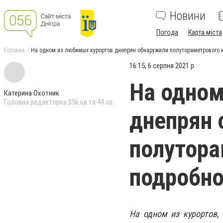
Новини
Погода
Карта міста
Головна
На одном из любимых курортов днепрян обнаружили полутораметрового 
16:15, 6 серпня 2021 р.
На одном
Катерина Охотник
Головна редакторка 056.ua та 44.ua
днепрян 
полутора
подробно
На одном из курортов,