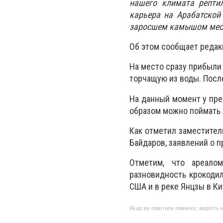
нашего климата репти
карьера на Арабатской
заросшем камышом месте
Об этом сообщает редак
На место сразу прибыли
торчащую из воды. Посл
На данный момент у пре
образом можно поймать
Как отметил заместител
Байдаров, заявлений о п
Отметим, что ареало
разновидность крокодил
США и в реке Янцзы в Ки
Якщо ви помітили помилку, виділіть нео