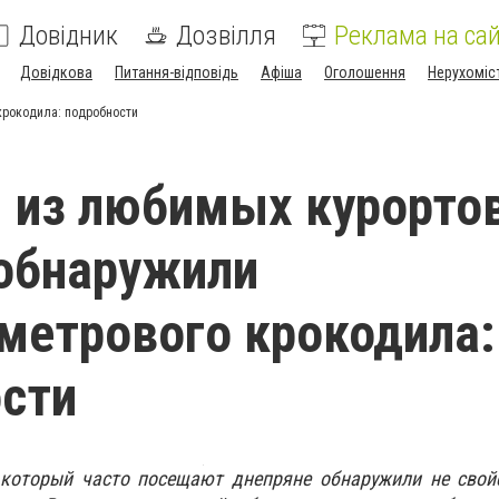
Довідник
Дозвілля
Реклама на сай
Довідкова
Питання-відповідь
Афіша
Оголошення
Нерухоміс
крокодила: подробности
 из любимых курорто
обнаружили
метрового крокодила:
сти
 который часто посещают днепряне обнаружили не свой