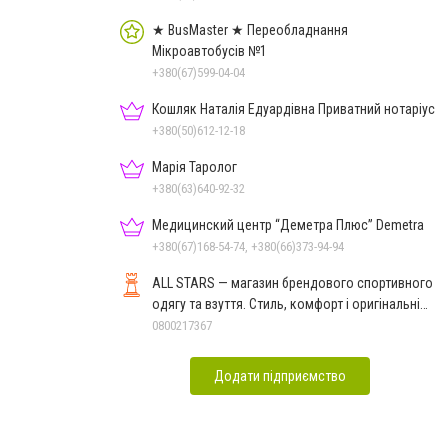
★ BusMaster ★ Переобладнання
Мікроавтобусів №1
+380(67)599-04-04
Кошляк Наталія Едуардівна Приватний нотаріус
+380(50)612-12-18
Марія Таролог
+380(63)640-92-32
Медицинский центр “Деметра Плюс” Demetra
+380(67)168-54-74, +380(66)373-94-94
ALL STARS — магазин брендового спортивного
одягу та взуття. Стиль, комфорт і оригінальні
моделі
0800217367
Додати підприємство