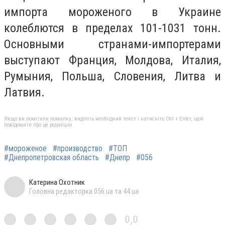
импорта мороженого в Украине
колеблются в пределах 101-1031 тонн.
Основными странами-импортерами
выступают Франция, Молдова, Италия,
Румыния, Польша, Словения, Литва и
Латвия.
Якщо ви помітили помилку, виділіть необхідний текст і натисніть Ctrl + Enter, щоб
повідомити про це редакцію
#мороженое
#производство
#ТОП
#Днепропетровская область
#Днепр
#056
Катерина Охотник
Головна редакторка 056.ua та 44.ua
0,0