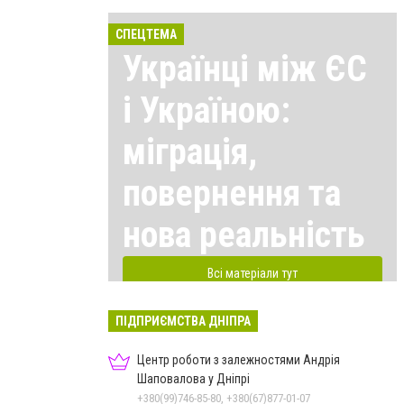
СПЕЦТЕМА
Українці між ЄС
і Україною:
міграція,
повернення та
нова реальність
Всі матеріали тут
ПІДПРИЄМСТВА ДНІПРА
Центр роботи з залежностями Андрія
Шаповалова у Дніпрі
+380(99)746-85-80, +380(67)877-01-07