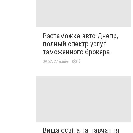
Растаможка авто Днепр,
полный спектр услуг
таможенного брокера
8
09:52, 27 липня
Вища освіта та навчання