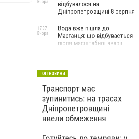
Вчора
відбувалося на
Дніпропетровщині 8 серпня
Вода вже пішла до
17:37
Вчора
Марганця: що відбувається
після масштабної аварії
ТОП НОВИНИ
Транспорт має
зупинитись: на трасах
Дніпропетровщині
ввели обмеження
Готуйтесь до темряви: у