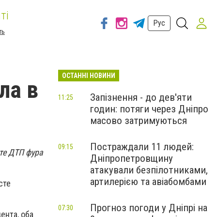
ті
Рус
ть
ОСТАННІ НОВИНИ
ла в
Запізнення - до дев'яти
11:25
годин: потяги через Дніпро
масово затримуються
Постраждали 11 людей:
09:15
те ДТП фура
Дніпропетровщину
атакували безпілотниками,
артилерією та авіабомбами
сте
Прогноз погоди у Дніпрі на
07:30
ента, оба