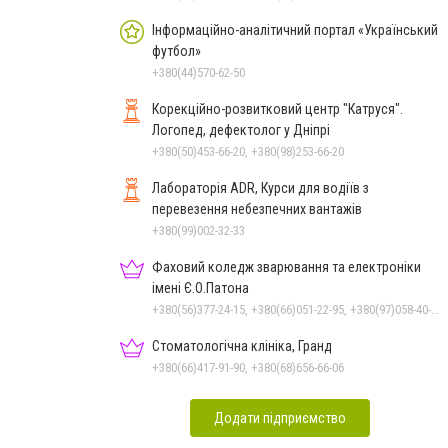
Інформаційно-аналітичний портал «Український
футбол»
+380(44)570-62-50
Корекційно-розвитковий центр "Катруся".
Логопед, дефектолог у Дніпрі
+380(50)453-66-20, +380(98)253-66-20
Лабораторія ADR, Курси для водіїв з
перевезення небезпечних вантажів
+380(99)002-32-33
Фаховий коледж зварювання та електроніки
імені Є.О.Патона
+380(56)377-24-15, +380(66)051-22-95, +380(97)058-40-73, +380(56)746-21-59
Стоматологічна клініка, Гранд
+380(66)417-91-90, +380(68)656-66-06
Додати підприємство