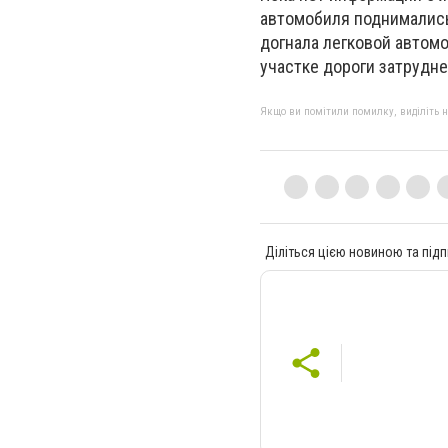
автомобиля поднимались
догнала легковой автомо
участке дороги затрудне
Якщо ви помітили помилку, виділіть нео
Діліться цією новиною та підп