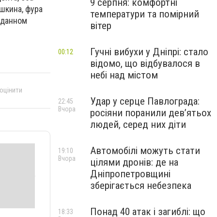
9 серпня: комфортні
шкина, фура
температури та помірний
 данном
вітер
Гучні вибухи у Дніпрі: стало
00:12
відомо, що відбувалося в
небі над містом
 оцінити
Удар у серце Павлограда:
22:45
Вчора
росіяни поранили дев’ятьох
людей, серед них діти
Автомобілі можуть стати
19:10
Вчора
цілями дронів: де на
Дніпропетровщині
зберігається небезпека
Понад 40 атак і загиблі: що
18:33