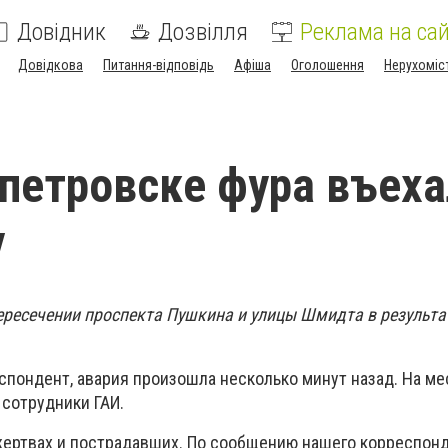
Довідник
Дозвілля
Реклама на сай
Довідкова
Питання-відповідь
Афіша
Оголошення
Нерухоміс
петровске фура въеха
у
пересечении проспекта Пушкина и улицы Шмидта в результа
спондент, авария произошла несколько минут назад. На ме
сотрудники ГАИ.
жертвах и пострадавших. По сообщению нашего корреспонд