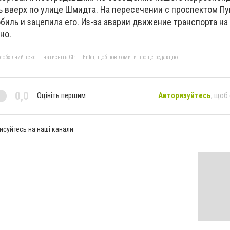
 вверх по улице Шмидта. На пересечении с проспектом Пу
биль и зацепила его. Из-за аварии движение транспорта на
но.
бхідний текст і натисніть Ctrl + Enter, щоб повідомити про це редакцію
0,0
Оцініть першим
Авторизуйтесь
, щоб
исуйтесь на наші канали