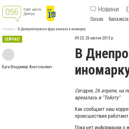
Новини
Погода
Карта міста
Головна
В Днепропетровске фура въехала в иномарку
09:23, 26 квітня 2013 р.
СЕЙЧАС!
В Днепро
иномарк
Буга Владимир Анатольевич
Сегодня, 26 апреля, на 
врезалась в "Тойоту"
Как сообщает наш корре
происшествия работают 
Пока нет информации о 