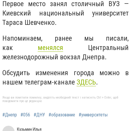
Первое место занял столичный ВУЗ —
Киевский национальный университет
Тараса Шевченко.
Напоминаем, ранее мы писали,
как
менялся
Центральный
железнодорожный вокзал Днепра.
Обсудить изменения города можно в
нашем телеграм-канале
ЗДЕСЬ
.
Якщо ви помітили помилку, виділіть необхідний текст і натисніть Ctrl + Enter, щоб
повідомити про це редакцію
#Днепр
#056
#ДНУ
#образование
#университеты
Кузьмин Илья