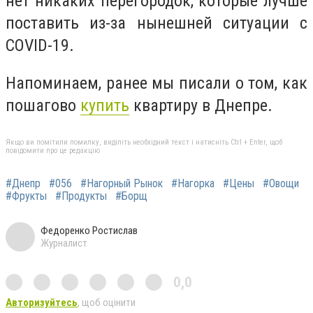
нет никаких перегородок, которые лучше
поставить из-за нынешней ситуации с
COVID-19.
Напоминаем, ранее мы писали о том, как
пошагово
купить
квартиру в Днепре.
Якщо ви помітили помилку, виділіть необхідний текст і натисніть Ctrl + Enter, щоб
повідомити про це редакцію
#Днепр
#056
#Нагорный Рынок
#Нагорка
#Цены
#Овощи
#Фрукты
#Продукты
#Борщ
Федоренко Ростислав
Журналист
0,0
Авторизуйтесь
, щоб оцінити