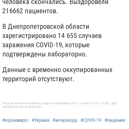
человека скончались. Выздоровели
216662 пациентов.
В Днепропетровской области
зарегистрировано 14 655 случаев
заражения COVID-19, которые
подтверждены лабораторно.
Данные с временно оккупированных
территорий отсутствуют.
Якщо ви помітили помилку, виділіть необхідний текст і натисніть Ctrl + Enter, щоб
повідомити про це редакцію
#коронавирус
#Украина
#антирекорд
#COVID-19
#пандемия