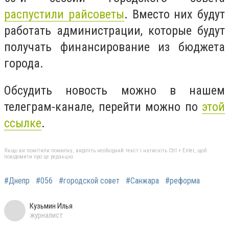
распустили райсоветы
. Вместо них будут
работать администрации, которые будут
получать финансирование из бюджета
города.
Обсудить новость можно в нашем
телеграм-канале, перейти можно по
этой
ссылке
.
Якщо ви помітили помилку, виділіть необхідний текст і натисніть Ctrl + Enter, щоб
повідомити про це редакцію
#Днепр
#056
#городской совет
#Санжара
#реформа
Кузьмин Илья
журналист