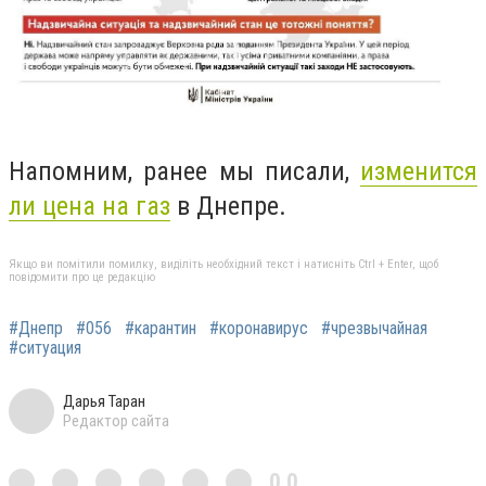
Напомним, ранее мы писали,
изменится
ли цена на газ
в Днепре.
Якщо ви помітили помилку, виділіть необхідний текст і натисніть Ctrl + Enter, щоб
повідомити про це редакцію
#Днепр
#056
#карантин
#коронавирус
#чрезвычайная
#ситуация
Дарья Таран
Редактор сайта
0,0