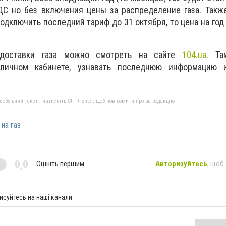
НДС но без включения цены за распределение газа. Такж
подключить последний тариф до 31 октября, то цена на год
 доставки газа можно смотреть на сайте
104.ua
. Т
 личном кабинете, узнавать последнюю информацию 
бхідний текст і натисніть Ctrl + Enter, щоб повідомити про це редакцію
 на газ
0,0
Оцініть першим
Авторизуйтесь
, щоб
исуйтесь на наші канали