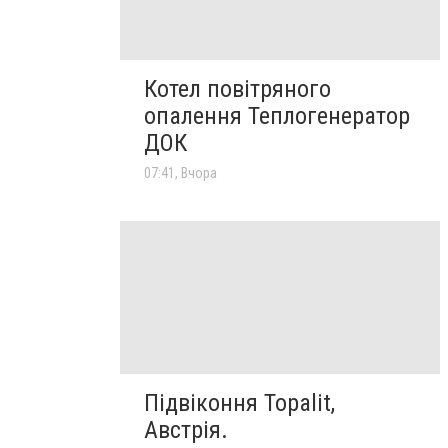
Котел повітряного
опалення Теплогенератор
ДОК
07:41, Вчора
Підвіконня Topalit,
Австрія.