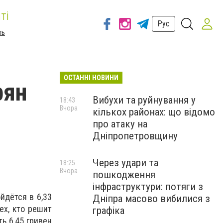
ті
Рус
ть
ОСТАННІ НОВИНИ
рян
Вибухи та руйнування у
18:43
Вчора
кількох районах: що відомо
про атаку на
Дніпропетровщину
Через удари та
18:25
Вчора
пошкодження
інфраструктури: потяги з
йдётся в 6,33
Дніпра масово вибилися з
ех, кто решит
графіка
ь 6,45 гривен