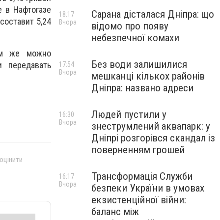
е в Нафтогазе
Сарана дісталася Дніпра: що
18:17
 составит 5,24
Вчора
відомо про появу
небезпечної комахи
ам же можно
Без води залишилися
и передавать
17:54
Вчора
мешканці кількох районів
Дніпра: названо адреси
Людей пустили у
16:30
Вчора
знеструмлений аквапарк: у
Дніпрі розгорівся скандал із
поверненням грошей
 оцінити
Трансформація Служби
16:17
Вчора
безпеки України в умовах
екзистенційної війни:
баланс між