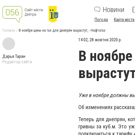
Новини
Погода
Карта міста
Головна
В ноябре цены на газ для днепрян вырастут, - Нафтогаз
14:02, 28 жовтня 2020 р.
В ноябре
Дарья Таран
Редактор сайта
вырастут
Уже в ноябре должны вы
Об изменениях рассказа
Теперь для днепрян, ко
гривны за куб.м. Это у
подключиться к тарифу «