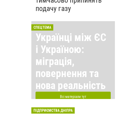
тимчасово припинять
подачу газу
СПЕЦТЕМА
Українці між ЄС
і Україною:
міграція,
повернення та
нова реальність
Всі матеріали тут
ПІДПРИЄМСТВА ДНІПРА