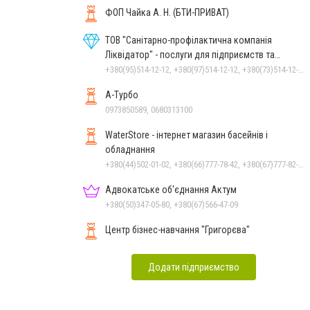
ФОП Чайка А. Н. (БТИ-ПРИВАТ)
ТОВ "Санітарно-профілактична компанія
Ліквідатор" - послуги для підприємств та
населення
+380(95)514-12-12, +380(97)514-12-12, +380(73)514-12-12
А-Турбо
0973850589, 0680313100
WaterStore - інтернет магазин басейнів і
обладнання
+380(44)502-01-02, +380(66)777-78-42, +380(67)777-82-19, +380(67)890-80-80, +380(73)890-80-80, +380(44)502-01-03
Адвокатське об'єднання Актум
+380(50)347-05-80, +380(67)566-47-09
Центр бізнес-навчання "Григорєва"
Додати підприємство