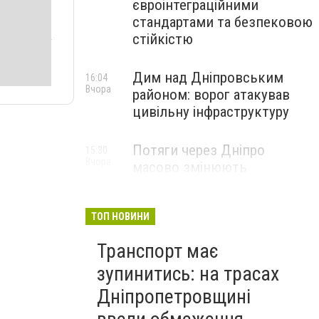
євроінтеграційними
стандартами та безпековою
стійкістю
Дим над Дніпровським
16:04
Вчора
районом: ворог атакував
цивільну інфраструктуру
Потяги через Дніпро
15:30
Вчора
масово змінюють
маршрути: що сталося
ТОП НОВИНИ
Транспорт має
зупинитись: на трасах
Дніпропетровщині