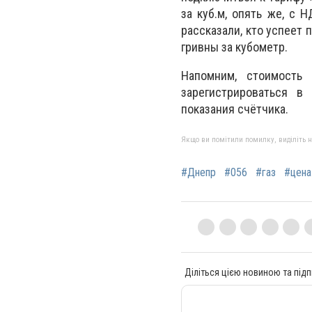
за куб.м, опять же, с 
рассказали, кто успеет 
гривны за кубометр.
Напомним, стоимость
зарегистрироваться в
показания счётчика.
Якщо ви помітили помилку, виділіть нео
#Днепр
#056
#газ
#цена
Діліться цією новиною та підп