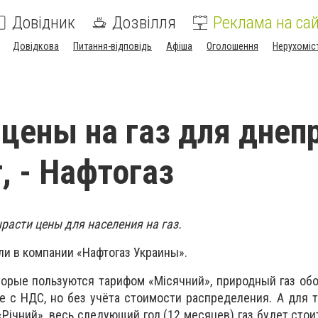
Довідник
Дозвілля
Реклама на сай
Довідкова
Питання-відповідь
Афіша
Оголошення
Нерухоміс
 цены на газ для днеп
, - Нафтогаз
расти цены для населения на газ.
ли в компании «Нафтогаз Украины».
торые пользуются тарифом «Місячний», природный газ обо
же с НДС, но без учёта стоимости распределения. А для т
Річний», весь следующий год (12 месяцев) газ будет стоит