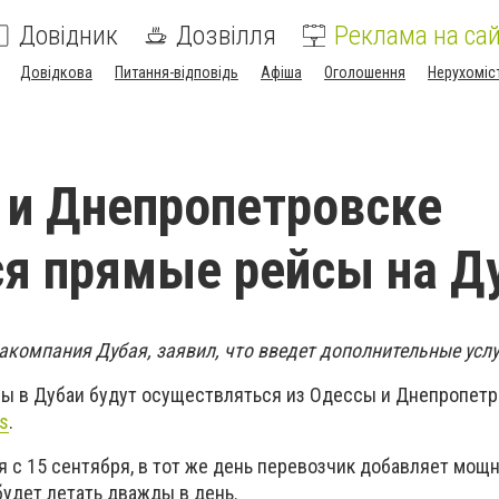
Довідник
Дозвілля
Реклама на сай
Довідкова
Питання-відповідь
Афіша
Оголошення
Нерухоміс
 и Днепропетровске
я прямые рейсы на Д
акомпания Дубая, заявил, что введет дополнительные услу
сы в Дубаи будут осуществляться из Одессы и Днепропетр
s
.
 с 15 сентября, в тот же день перевозчик добавляет мощ
 будет летать дважды в день.