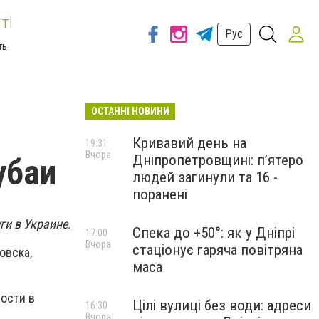
ті
Рус
ть
ОСТАННІ НОВИНИ
Кривавий день на
19:31
Вчора
Дніпропетровщині: п’ятеро
убаи
людей загинули та 16 -
поранені
ги в Украине.
Спека до +50°: як у Дніпрі
17:00
Вчора
стаціонує гаряча повітряна
овска,
маса
ности в
Цілі вулиці без води: адреси
16:30
Вчора