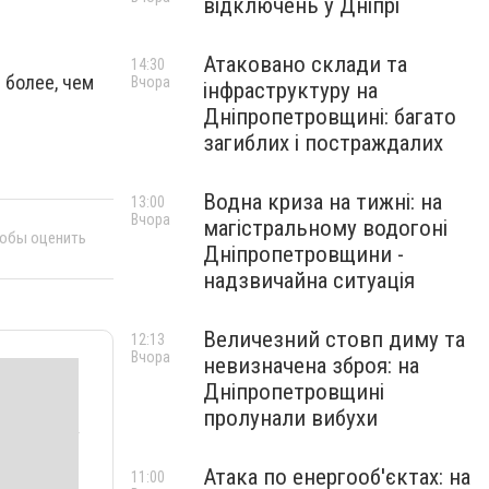
відключень у Дніпрі
Атаковано склади та
14:30
 более, чем
Вчора
інфраструктуру на
Дніпропетровщині: багато
загиблих і постраждалих
Водна криза на тижні: на
13:00
Вчора
магістральному водогоні
тобы оценить
Дніпропетровщини -
надзвичайна ситуація
Величезний стовп диму та
12:13
Вчора
невизначена зброя: на
Дніпропетровщині
пролунали вибухи
Атака по енергооб'єктах: на
11:00