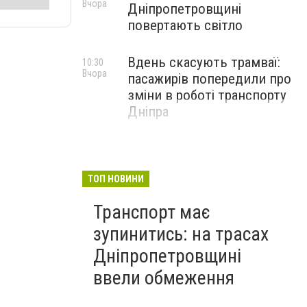
Вчора
Дніпропетровщині
повертають світло
Вдень скасують трамваї:
10:30
Вчора
пасажирів попередили про
зміни в роботі транспорту
Дніпра
ТОП НОВИНИ
Транспорт має
зупинитись: на трасах
Дніпропетровщині
ввели обмеження