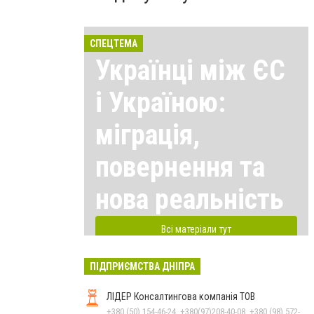
СПЕЦТЕМА
Українці між ЄС
і Україною:
міграція,
повернення та
нова реальність
Всі матеріали тут
ПІДПРИЄМСТВА ДНІПРА
ЛІДЕР Консалтингова компанія ТОВ
+380 (50) 154-46-24, +380(97)208-40-08, +380 (98) 572-24-00, +380 (56) 373-40-02