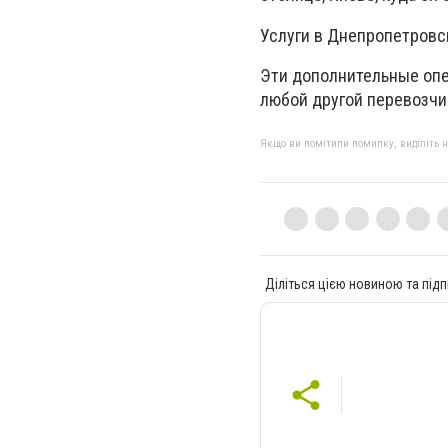
Услуги в Днепропетровск
Эти дополнительные опер
любой другой перевозчик
Якщо ви помітили помилку, виділіть нео
Діліться цією новиною та підп