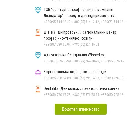
ТОВ "Санітарно-профілактична компанія
Ліквідатор" - послуги для підприємств та
населення
+380(95)514-12-12, +380(97)514-12-12, +380(73)514-12-12
ДПТНЗ "Дніпровський регіональний центр
професійно-технічної освіти"
+380(97)739-59-94, +380(66)821-45-04
Адвокатське Об'єднання WinnerLex
+380(63)769-00-99, +380(99)769-00-99, +380(96)769-00-99, +380(56)769-00-99
Воронцовська вода, доставка води
+380(56)798-14-88, +380(63)798-14-88, +380(50)760-39-90, +380(98)555-69-44
Dentalika. Денталіка, стоматологічна клініка
+380(56)770-67-23, +380(67)876-75-75, +380(50)745-12-45, +380(73)730-17-17
Додати підприємство