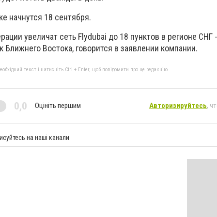
е начнутся 18 сентября.
ации увеличат сеть Flydubai до 18 пунктов в регионе СНГ -
 Ближнего Востока, говорится в заявлении компании.
бхідний текст і натисніть Ctrl + Enter, щоб повідомити про це редакцію
0,0
Оцініть першим
Авторизируйтесь
, ч
исуйтесь на наші канали