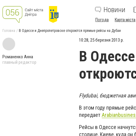
Новини
Погода
Карта міста
Головна
В Одессе и Днепропетровске откроются прямые рейсы на Дубаи
10:28, 25 березня 2013 р.
В Одессе
Романенко Анна
главный редактор
откроютс
Flydubai, бюджетная ави
В этом году прямые рей
передает
Аrabianbusines
Рейсы в Одессе начнутся
столице, Киеве, куда он