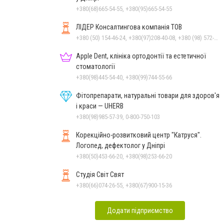
+380(68)665-54-55, +380(95)665-54-55
ЛІДЕР Консалтингова компанія ТОВ
+380 (50) 154-46-24, +380(97)208-40-08, +380 (98) 572-24-00, +380 (56) 373-40-02
Apple Dent, клініка ортодонтії та естетичної
стоматології
+380(98)445-54-40, +380(99)744-55-66
Фітопрепарати, натуральні товари для здоров'я
і краси — UHERB
+380(98)985-57-39, 0-800-750-103
Корекційно-розвитковий центр "Катруся".
Логопед, дефектолог у Дніпрі
+380(50)453-66-20, +380(98)253-66-20
Студія Світ Свят
+380(66)074-26-55, +380(67)900-15-36
Додати підприємство