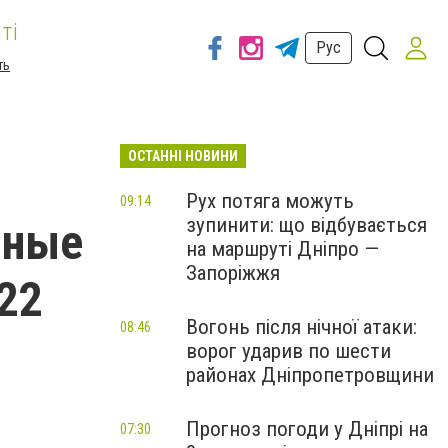
ті
Рус
ть
ОСТАННІ НОВИНИ
Рух потяга можуть
09:14
зупинити: що відбувається
чные
на маршруті Дніпро —
Запоріжжя
22
Вогонь після нічної атаки:
08:46
ворог ударив по шести
районах Дніпропетровщини
Прогноз погоди у Дніпрі на
07:30