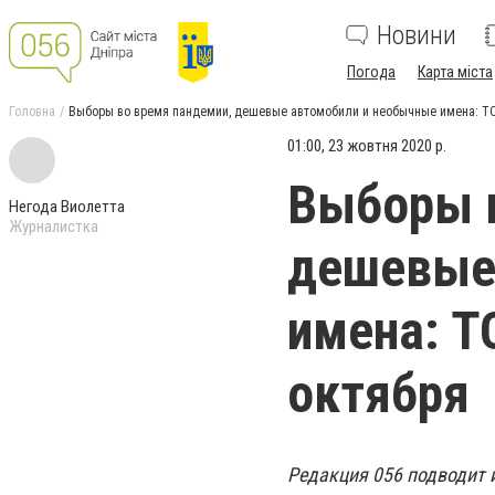
Новини
Погода
Карта міста
Головна
Выборы во время пандемии, дешевые автомобили и необычные имена: ТО
01:00, 23 жовтня 2020 р.
Выборы в
Негода Виолетта
Журналистка
дешевые
имена: Т
октября
Редакция 056 подводит и