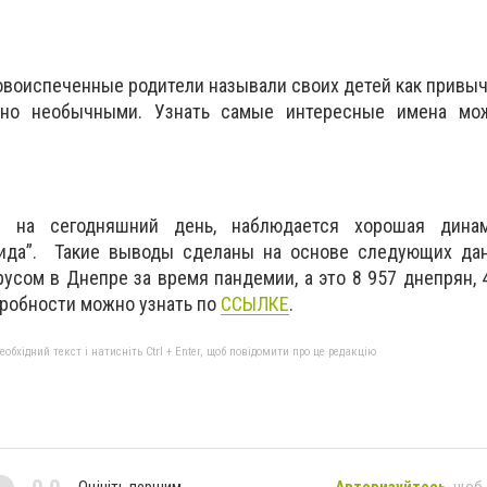
овоиспеченные родители называли своих детей как привы
ьно необычными. Узнать самые интересные имена м
м на сегодняшний день, наблюдается хорошая динам
вида”.
Такие выводы сделаны на основе следующих дан
усом в Днепре за время пандемии, а это 8 957 днепрян, 
дробности можно узнать по
ССЫЛКЕ
.
бхідний текст і натисніть Ctrl + Enter, щоб повідомити про це редакцію