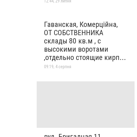
12:44, 29 липня
Гаванская, Комерційна,
ОТ СОБСТВЕННИКА
склады 80 кв.м , c
высокими воротами
,отдельно стоящие кирп...
09:19, 4 серпня
вул. Бригадная 11