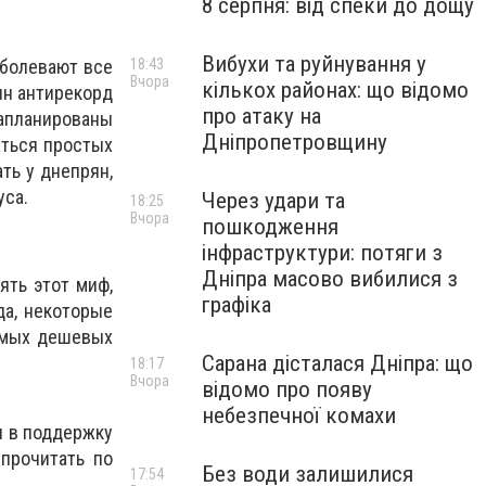
8 серпня: від спеки до дощу
Вибухи та руйнування у
18:43
аболевают все
Вчора
кількох районах: що відомо
ин антирекорд
про атаку на
запланированы
Дніпропетровщину
аться простых
ть у днепрян,
уса.
Через удари та
18:25
Вчора
пошкодження
інфраструктури: потяги з
Дніпра масово вибилися з
ять этот миф,
графіка
да, некоторые
амых дешевых
Сарана дісталася Дніпра: що
18:17
Вчора
відомо про появу
небезпечної комахи
я в поддержку
прочитать по
Без води залишилися
17:54