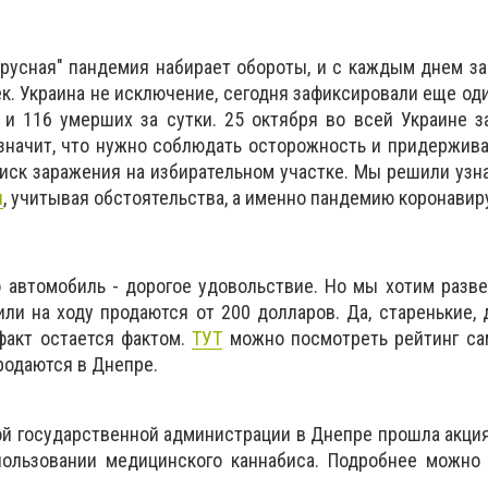
русная" пандемия набирает обороты, и с каждым днем з
к. Украина не исключение, сегодня зафиксировали еще од
 и 116 умерших за сутки. 25 октября во всей Украине 
значит, что нужно соблюдать осторожность и придержив
риск заражения на избирательном участке. Мы решили узна
ы
, учитывая обстоятельства, а именно пандемию коронавир
 автомобиль - дорогое удовольствие. Но мы хотим разве
ли на ходу продаются от 200 долларов. Да, старенькие, 
 факт остается фактом.
ТУТ
можно посмотреть рейтинг с
родаются в Днепре.
й государственной администрации в Днепре прошла акци
пользовании медицинского каннабиса. Подробнее можно 