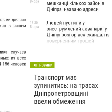
Вчора
мешканці кількох районів
Дніпра: названо адреси
чными для нас
Людей пустили у
16:30
ожно в нашем
Вчора
знеструмлений аквапарк: у
Дніпрі розгорівся скандал із
поверненням грошей
ика случаев
ных: из всех
4 156 человек
ТОП НОВИНИ
Транспорт має
зупинитись: на трасах
Дніпропетровщині
ввели обмеження