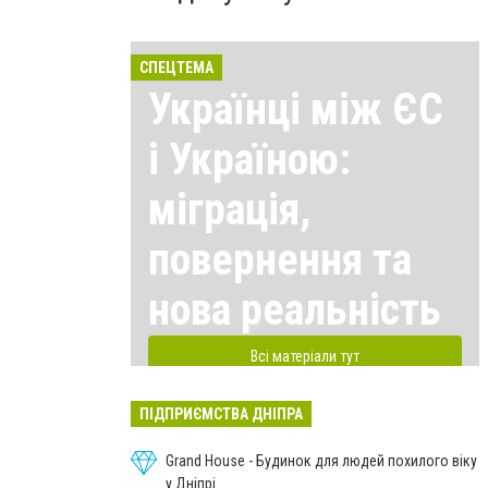
СПЕЦТЕМА
Українці між ЄС
і Україною:
міграція,
повернення та
нова реальність
Всі матеріали тут
ПІДПРИЄМСТВА ДНІПРА
Grand House - Будинок для людей похилого віку
у Дніпрі