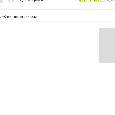
0,0
Оцініть першим
Авторизуйтесь
, щоб
исуйтесь на наші канали