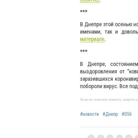
***
В Днепре этой осенью н
именами, так и довол
материале
.
***
В Днепре, состояние
выздоровления от “ко
заразившихся коронавир
побороли вирус. Все по
Якщо ви помітили помилку, виділіть нео
#новости
#Днепр
#056