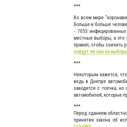
***
Во всем мире "коронави
больше и больше челове
- 7053 инфицированных
местные выборы, а это 
правил, чтобы снизить 
пойдут ли они на выбор
***
Некоторым кажется, что
ведь в Днепре автомоби
заводятся с толчка, но
автомобилей, которые п
***
Перед зданием областно
принятия закона об ис
ССЫЛКЕ
.