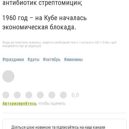
антибиотик стрептомицин;
1960 год – на Кубе началась
экономическая блокада.
Якщо ви помітили помилку, виділіть необхідний текст і натисніть Ctrl + Enter, щоб
повідомити про це редакцію
#праздники
#даты
#октябрь
#именины
0,0
Авторизируйтесь
, чтобы оценить
Діліться цією новиною та підписуйтесь на наші канали