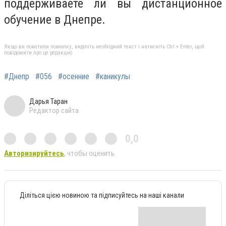
поддерживаете ли вы дистанционное
обучение в Днепре.
Якщо ви помітили помилку, виділіть необхідний текст і натисніть Ctrl + Enter, щоб
повідомити про це редакцію
#Днепр
#056
#осенние
#каникулы
Дарья Таран
Редактор сайта
0,0
Авторизируйтесь
, чтобы оценить
Діліться цією новиною та підписуйтесь на наші канали