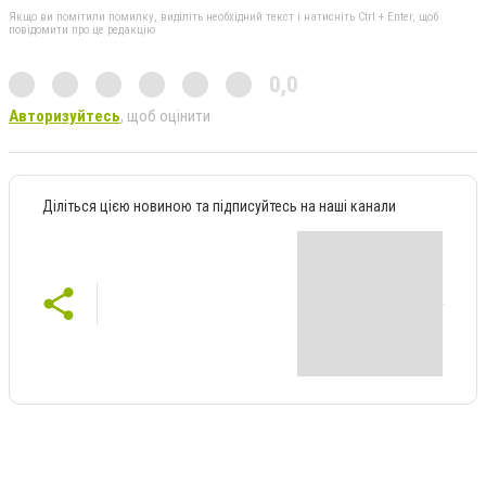
Якщо ви помітили помилку, виділіть необхідний текст і натисніть Ctrl + Enter, щоб
повідомити про це редакцію
0,0
Авторизуйтесь
, щоб оцінити
Діліться цією новиною та підписуйтесь на наші канали