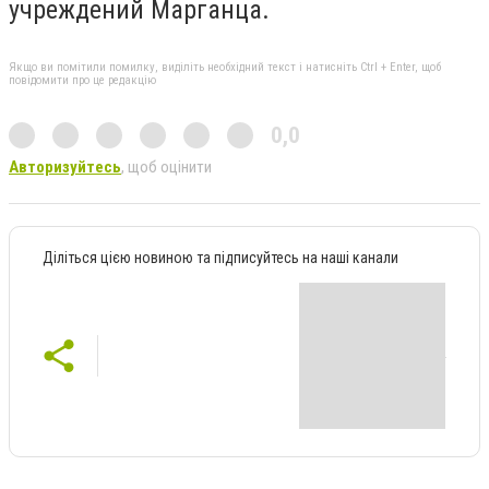
учреждений Марганца.
Якщо ви помітили помилку, виділіть необхідний текст і натисніть Ctrl + Enter, щоб
повідомити про це редакцію
0,0
Авторизуйтесь
, щоб оцінити
Діліться цією новиною та підписуйтесь на наші канали